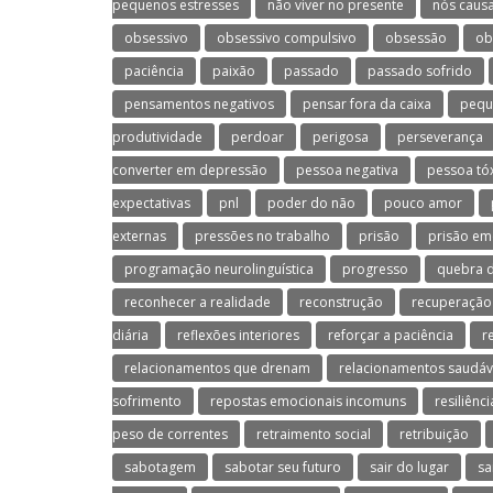
pequenos estresses
não viver no presente
nós caus
obsessivo
obsessivo compulsivo
obsessão
ob
paciência
paixão
passado
passado sofrido
pensamentos negativos
pensar fora da caixa
pequ
produtividade
perdoar
perigosa
perseverança
converter em depressão
pessoa negativa
pessoa tó
expectativas
pnl
poder do não
pouco amor
externas
pressões no trabalho
prisão
prisão em
programação neurolinguística
progresso
quebra d
reconhecer a realidade
reconstrução
recuperação
diária
reflexões interiores
reforçar a paciência
r
relacionamentos que drenam
relacionamentos saudáv
sofrimento
repostas emocionais incomuns
resiliênci
peso de correntes
retraimento social
retribuição
sabotagem
sabotar seu futuro
sair do lugar
sa