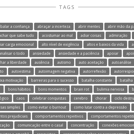
TAGS
balar a confiança
abraçar a incerteza
abrir mentes
abrir mão da p
achar que sabe tudo
acostumar ao mal
adiar coisas
admiração
viar carga emocional
alto nível de exigência
altos e baixos da vida
a
analisar o todo
ansiedade
ansiedade e a paciência
apoiar
apoi
lhar a liberdade
ausência
autismo
auto aceitação
autoanálise
to
autoestima
autoimagem negativa
autorreflexão
autorrespo
ixa motivação
barreiras para o sucesso
batalha constante
batalha 
o
bons hábitos
bons momentos
brain rot
bulimia nervosa
b
ógico
caos
celebrar conquistas
cerebro
chorar
ciclo destr
isas simples
como evitar o burnout
como lutar contra a depressão
os prejudiciais
comportamentos repeitivos
comportamentos repetit
cação
comunicação entre o casal
concentração
conexões emocion