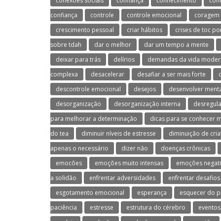
conexões sociais
confiança
conhecimento
con
confiança
controle
controle emocional
coragem
crescimento pessoal
criar hábitos
crises de toc po
sobre tdah
dar o melhor
dar um tempo a mente
deixar para trás
delírios
demandas da vida moder
complexa
desacelerar
desafiar a ser mais forte
descontrole emocional
desejos
desenvolver menta
desorganização
desorganização interna
desregul
para melhorar a determinação
dicas para se conhecer 
do tea
diminuir níveis de estresse
diminuição de cria
apenas o necessário
dizer não
doenças crônicas
emocões
emoções muito intensas
emoções negati
a solidão
enfrentar adversidades
enfrentar desafios
esgotamento emocional
esperança
esquecer do p
paciência
estresse
estrutura do cérebro
eventos