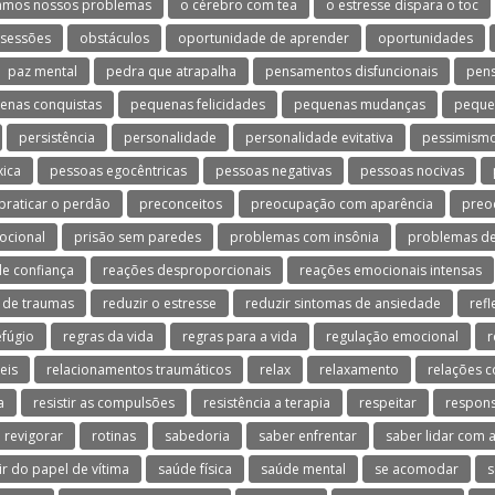
amos nossos problemas
o cérebro com tea
o estresse dispara o toc
sessões
obstáculos
oportunidade de aprender
oportunidades
paz mental
pedra que atrapalha
pensamentos disfuncionais
pen
enas conquistas
pequenas felicidades
pequenas mudanças
peque
persistência
personalidade
personalidade evitativa
pessimism
xica
pessoas egocêntricas
pessoas negativas
pessoas nocivas
praticar o perdão
preconceitos
preocupação com aparência
preo
ocional
prisão sem paredes
problemas com insônia
problemas de
e confiança
reações desproporcionais
reações emocionais intensas
 de traumas
reduzir o estresse
reduzir sintomas de ansiedade
refl
efúgio
regras da vida
regras para a vida
regulação emocional
r
eis
relacionamentos traumáticos
relax
relaxamento
relações c
a
resistir as compulsões
resistência a terapia
respeitar
respons
revigorar
rotinas
sabedoria
saber enfrentar
saber lidar com a
ir do papel de vítima
saúde física
saúde mental
se acomodar
s