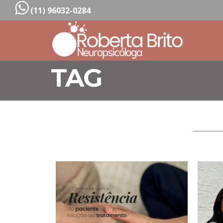
(11) 96032-0284
TAG