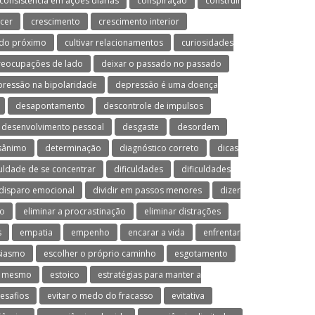
consistência em ações diárias
conspiração
construir
cer
crescimento
crescimento interior
 do próximo
cultivar relacionamentos
curiosidades
preocupações de lado
deixar o passado no passado
ressão na bipolaridade
depressão é uma doença
desapontamento
descontrole de impulsos
desenvolvimento pessoal
desgaste
desordem
sânimo
determinação
diagnóstico correto
dicas
culdade de se concentrar
dificuldades
dificuldades
disparo emocional
dividir em passos menores
dizer
mo
eliminar a procrastinação
eliminar distrações
s
empatia
empenho
encarar a vida
enfrentar
siasmo
escolher o próprio caminho
esgotamento
o mesmo
estoico
estratégias para manter a
desafios
evitar o medo do fracasso
evitativa