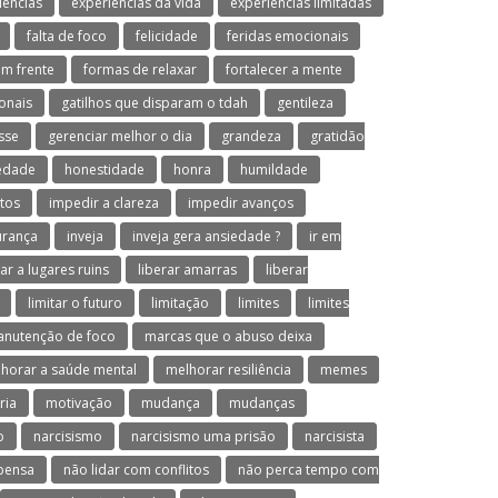
iências
experiências da vida
experiências limitadas
falta de foco
felicidade
feridas emocionais
em frente
formas de relaxar
fortalecer a mente
onais
gatilhos que disparam o tdah
gentileza
sse
gerenciar melhor o dia
grandeza
gratidão
iedade
honestidade
honra
humildade
tos
impedir a clareza
impedir avanços
urança
inveja
inveja gera ansiedade ?
ir em
var a lugares ruins
liberar amarras
liberar
limitar o futuro
limitação
limites
limites
nutenção de foco
marcas que o abuso deixa
horar a saúde mental
melhorar resiliência
memes
ria
motivação
mudança
mudanças
o
narcisismo
narcisismo uma prisão
narcisista
 pensa
não lidar com conflitos
não perca tempo com