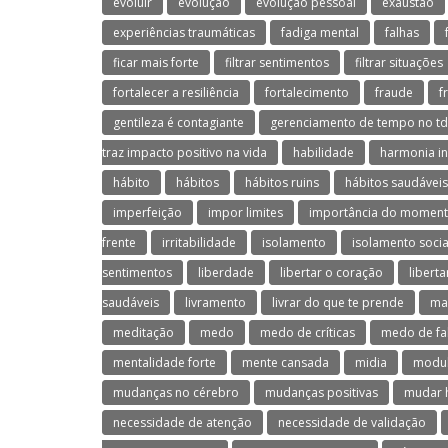
evoluir
evolução
evolução pessoal
exaustão
experiências traumáticas
fadiga mental
falhas
ficar mais forte
filtrar sentimentos
filtrar situações
fortalecer a resiliência
fortalecimento
fraude
f
gentileza é contagiante
gerenciamento de tempo no t
traz impacto positivo na vida
habilidade
harmonia in
hábito
hábitos
hábitos ruins
hábitos saudáveis
imperfeição
impor limites
importância do moment
frente
irritabilidade
isolamento
isolamento socia
sentimentos
liberdade
libertar o coração
libert
saudáveis
livramento
livrar do que te prende
ma
meditação
medo
medo de críticas
medo de fa
mentalidade forte
mente cansada
midia
modul
mudanças no cérebro
mudanças positivas
mudar 
necessidade de atenção
necessidade de validação