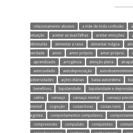
relacionamento abusivo
a mãe de toda confusão
a
situação
aceitar as suas falhas
aceitar emoções
diminuída
alimentar a raiva
alimentar mágoa
ali
verdade
amor
amor próprio
amor-próprio
aprendizado
arrogância
atenção plena
atrapa
autocuidado
autodepreciação
autodesenvolvimen
adversidades
ações diárias
baixa autoestima
ba
benefícios
bipolaridade
bipolaridade e depressã
calma
cansaço
cansaço mental
cansaço psicol
mental
cognição
coisas boas
coisas ruins
co
egoísta
comportamentos compulsivos
comportament
compreensão
compulsão
compulsões
comuni