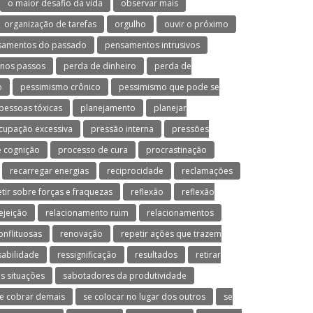
o maior desafio da vida
observar mais
organização de tarefas
orgulho
ouvir o próximo
samentos do passado
pensamentos intrusivos
nos passos
perda de dinheiro
perda de
o
pessimismo crônico
pessimismo que pode se
pessoas tóxicas
planejamento
planejar
cupação excessiva
pressão interna
pressões
 cognição
processo de cura
procrastinação
recarregar energias
reciprocidade
reclamações
etir sobre forças e fraquezas
reflexão
reflexão
ejeição
relacionamento ruim
relacionamentos
onflituosas
renovação
repetir ações que trazem
abilidade
ressignificação
resultados
retirar
s situações
sabotadores da produtividade
e cobrar demais
se colocar no lugar dos outros
se