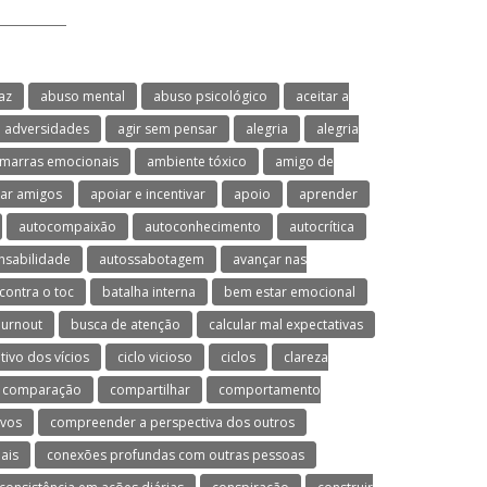
az
abuso mental
abuso psicológico
aceitar a
adversidades
agir sem pensar
alegria
alegria
marras emocionais
ambiente tóxico
amigo de
ar amigos
apoiar e incentivar
apoio
aprender
autocompaixão
autoconhecimento
autocrítica
nsabilidade
autossabotagem
avançar nas
contra o toc
batalha interna
bem estar emocional
urnout
busca de atenção
calcular mal expectativas
utivo dos vícios
ciclo vicioso
ciclos
clareza
comparação
compartilhar
comportamento
ivos
compreender a perspectiva dos outros
ais
conexões profundas com outras pessoas