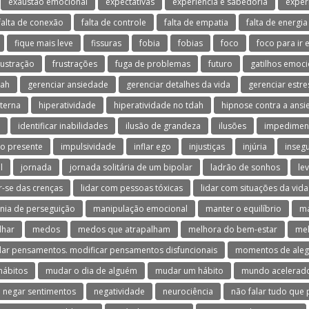
exaustão emocional
expectativas
experiência e sabedoria
exper
falta de conexão
falta de controle
falta de empatia
falta de energia
fique mais leve
fissuras
fobia
fobias
foco
foco para ir 
rustração
frustrações
fuga de problemas
futuro
gatilhos emoci
dah
gerenciar ansiedade
gerenciar detalhes da vida
gerenciar estre
terna
hiperatividade
hiperatividade no tdah
hipnose contra a ans
identificar inabilidades
ilusão de grandeza
ilusões
impedimen
o presente
impulsividade
inflar ego
injustiças
injúria
inseg
l
jornada
jornada solitária de um bipolar
ladrão de sonhos
le
ar-se das crenças
lidar com pessoas tóxicas
lidar com situações da vida
nia de perseguição
manipulação emocional
manter o equilíbrio
ma
lhar
medos
medos que atrapalham
melhora do bem-estar
mel
ar pensamentos. modificar pensamentos disfuncionais
momentos de aleg
hábitos
mudar o dia de alguém
mudar um hábito
mundo acelerad
negar sentimentos
negatividade
neurociência
não falar tudo que