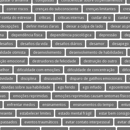
quistar o amanhã
conquistas
conscientizar sobre os pensamentos
correr riscos
crenças do subconsciente
crenças limitantes
cres
r conta do estresse
críticas
críticas internas
cuidar de si
cuidar
decepções
definir metas claras
deixar a culpa de lado
deixar as 
na
dependência física
dependência psicológica
depressão
dep
desafios
desafios da vida
desafios diários
desamor
desapego
lidade otimista
desenvolvimento
desenvolvimento de habilidades
ação emocional
destruidores de felicidade
destruição do outro
de
melhor
dificuldade com emoções
dificuldade de concentração
difi
tividade
disciplina
discussões
disparo de gatilhos emocionais
dúvidas sobre sua habilidade
ego ferido
ego inflado
egocentris
vas
emoções reprimidas
emoções reprimidas causam sintomas físico
enfrentar medos
ensinamentos
ensinamentos do tempo
entu
resente
estabelecer limites
estado mental frágil
estar bem consig
 passados
eventos traumáticos
evitar contato interpessoal
evitar 