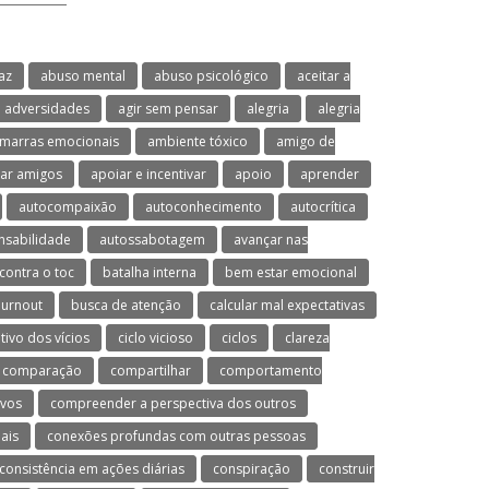
az
abuso mental
abuso psicológico
aceitar a
adversidades
agir sem pensar
alegria
alegria
marras emocionais
ambiente tóxico
amigo de
ar amigos
apoiar e incentivar
apoio
aprender
autocompaixão
autoconhecimento
autocrítica
nsabilidade
autossabotagem
avançar nas
contra o toc
batalha interna
bem estar emocional
urnout
busca de atenção
calcular mal expectativas
utivo dos vícios
ciclo vicioso
ciclos
clareza
comparação
compartilhar
comportamento
ivos
compreender a perspectiva dos outros
ais
conexões profundas com outras pessoas
consistência em ações diárias
conspiração
construir