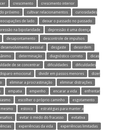
cer
crescimento
crescimento interior
 do próximo
cultivar relacionamentos
curiosidades
preocupações de lado
deixar o passado no passado
ressão na bipolaridade
depressão é uma doença
desapontamento
descontrole de impulsos
desenvolvimento pessoal
desgaste
desordem
sânimo
determinação
diagnóstico correto
dicas
culdade de se concentrar
dificuldades
dificuldades
disparo emocional
dividir em passos menores
dizer
mo
eliminar a procrastinação
eliminar distrações
s
empatia
empenho
encarar a vida
enfrentar
siasmo
escolher o próprio caminho
esgotamento
o mesmo
estoico
estratégias para manter a
desafios
evitar o medo do fracasso
evitativa
iências
experiências da vida
experiências limitadas