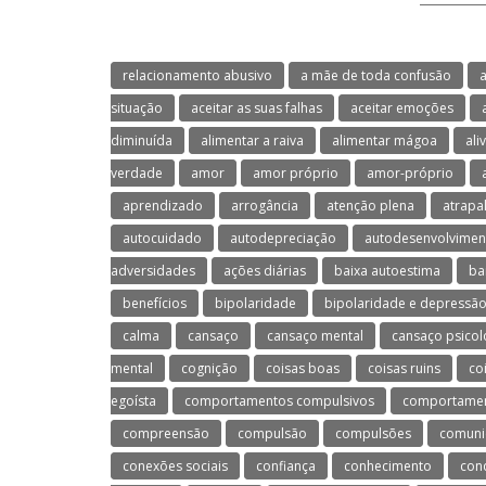
relacionamento abusivo
a mãe de toda confusão
a
situação
aceitar as suas falhas
aceitar emoções
diminuída
alimentar a raiva
alimentar mágoa
ali
verdade
amor
amor próprio
amor-próprio
aprendizado
arrogância
atenção plena
atrapa
autocuidado
autodepreciação
autodesenvolvimen
adversidades
ações diárias
baixa autoestima
ba
benefícios
bipolaridade
bipolaridade e depressã
calma
cansaço
cansaço mental
cansaço psicol
mental
cognição
coisas boas
coisas ruins
co
egoísta
comportamentos compulsivos
comportament
compreensão
compulsão
compulsões
comuni
conexões sociais
confiança
conhecimento
con