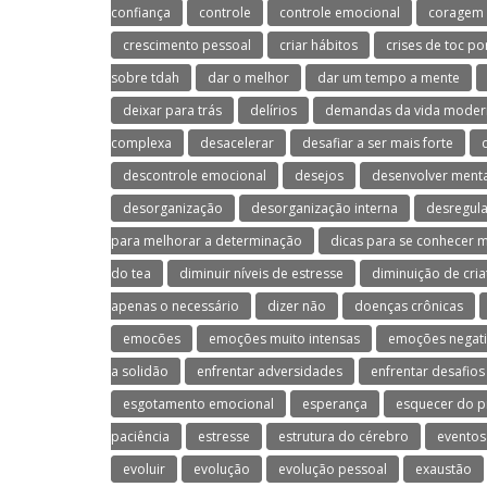
confiança
controle
controle emocional
coragem
crescimento pessoal
criar hábitos
crises de toc po
sobre tdah
dar o melhor
dar um tempo a mente
deixar para trás
delírios
demandas da vida moder
complexa
desacelerar
desafiar a ser mais forte
descontrole emocional
desejos
desenvolver menta
desorganização
desorganização interna
desregul
para melhorar a determinação
dicas para se conhecer 
do tea
diminuir níveis de estresse
diminuição de cria
apenas o necessário
dizer não
doenças crônicas
emocões
emoções muito intensas
emoções negati
a solidão
enfrentar adversidades
enfrentar desafios
esgotamento emocional
esperança
esquecer do p
paciência
estresse
estrutura do cérebro
eventos
evoluir
evolução
evolução pessoal
exaustão