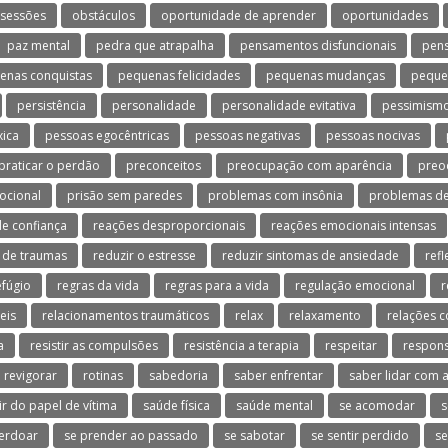
sessões
obstáculos
oportunidade de aprender
oportunidades
paz mental
pedra que atrapalha
pensamentos disfuncionais
pen
enas conquistas
pequenas felicidades
pequenas mudanças
peque
persistência
personalidade
personalidade evitativa
pessimism
xica
pessoas egocêntricas
pessoas negativas
pessoas nocivas
praticar o perdão
preconceitos
preocupação com aparência
preo
ocional
prisão sem paredes
problemas com insônia
problemas de
e confiança
reações desproporcionais
reações emocionais intensas
 de traumas
reduzir o estresse
reduzir sintomas de ansiedade
refl
efúgio
regras da vida
regras para a vida
regulação emocional
r
eis
relacionamentos traumáticos
relax
relaxamento
relações c
a
resistir as compulsões
resistência a terapia
respeitar
respons
revigorar
rotinas
sabedoria
saber enfrentar
saber lidar com a
ir do papel de vítima
saúde física
saúde mental
se acomodar
s
erdoar
se prender ao passado
se sabotar
se sentir perdido
se