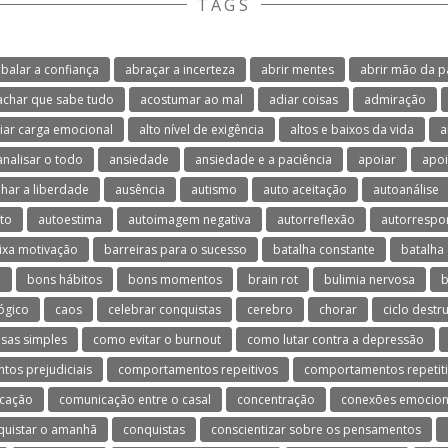
TAGS
balar a confiança
abraçar a incerteza
abrir mentes
abrir mão da p
achar que sabe tudo
acostumar ao mal
adiar coisas
admiração
viar carga emocional
alto nível de exigência
altos e baixos da vida
a
analisar o todo
ansiedade
ansiedade e a paciência
apoiar
apoi
lhar a liberdade
ausência
autismo
auto aceitação
autoanálise
to
autoestima
autoimagem negativa
autorreflexão
autorrespo
ixa motivação
barreiras para o sucesso
batalha constante
batalha 
o
bons hábitos
bons momentos
brain rot
bulimia nervosa
b
ógico
caos
celebrar conquistas
cerebro
chorar
ciclo destr
isas simples
como evitar o burnout
como lutar contra a depressão
os prejudiciais
comportamentos repeitivos
comportamentos repetit
cação
comunicação entre o casal
concentração
conexões emocion
quistar o amanhã
conquistas
conscientizar sobre os pensamentos