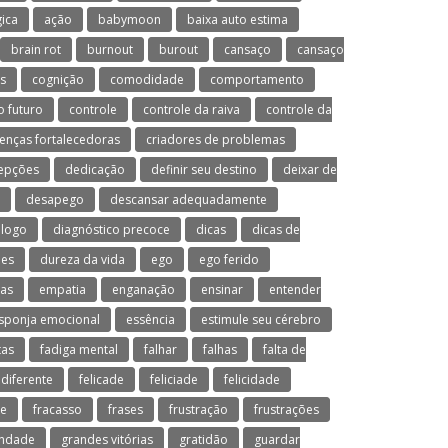
ica
ação
babymoon
baixa auto estima
brain rot
burnout
burout
cansaço
cansaço
s
cognição
comodidade
comportamento
o futuro
controle
controle da raiva
controle da
renças fortalecedoras
criadores de problemas
epções
dedicação
definir seu destino
deixar de
desapego
descansar adequadamente
ólogo
diagnóstico precoce
dicas
dicas de
es
dureza da vida
ego
ego ferido
sas
empatia
enganação
ensinar
entender
sponja emocional
essência
estimule seu cérebro
tas
fadiga mental
falhar
falhas
falta de
 diferente
felicade
feliciade
felicidade
de
fracasso
frases
frustração
frustrações
ondade
grandes vitórias
gratidão
guardar