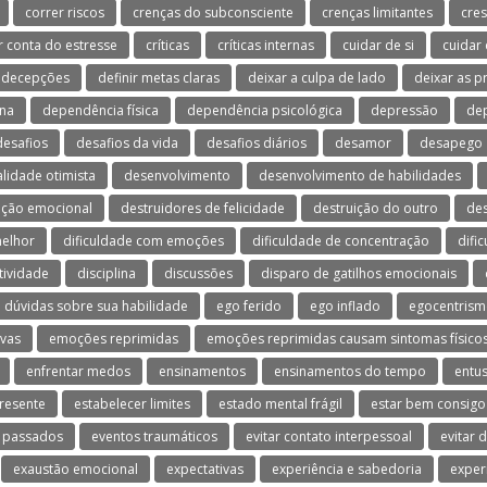
correr riscos
crenças do subconsciente
crenças limitantes
cres
r conta do estresse
críticas
críticas internas
cuidar de si
cuidar
decepções
definir metas claras
deixar a culpa de lado
deixar as 
na
dependência física
dependência psicológica
depressão
dep
desafios
desafios da vida
desafios diários
desamor
desapego
lidade otimista
desenvolvimento
desenvolvimento de habilidades
ação emocional
destruidores de felicidade
destruição do outro
de
melhor
dificuldade com emoções
dificuldade de concentração
difi
tividade
disciplina
discussões
disparo de gatilhos emocionais
dúvidas sobre sua habilidade
ego ferido
ego inflado
egocentris
vas
emoções reprimidas
emoções reprimidas causam sintomas físico
enfrentar medos
ensinamentos
ensinamentos do tempo
entu
resente
estabelecer limites
estado mental frágil
estar bem consig
 passados
eventos traumáticos
evitar contato interpessoal
evitar 
exaustão emocional
expectativas
experiência e sabedoria
exper