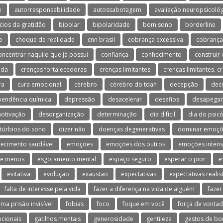
e
autorresponsabilidade
autossabotagem
avaliação neuropsicológ
cios da gratidão
bipolar
bipolaridade
bom sono
borderline
o
choque de realidade
cnn brasil
cobrança excessiva
cobrança
oncentrar naquilo que já possui
confiança
conhecimento
construir 
ida
crenças fortalecedoras
crenças limitantes
crenças limitantes. c
ra
cura emocional
cérebro
cérebro do tdah
decepção
dec
endência química
depressão
desacelerar
desafios
desapegar
otivação
desorganização
determinação
dia difícil
dia do psic
stúrbios do sono
dizer não
doenças degenerativas
dominar emoçõ
ecimento saudável
emoções
emoções dos outros
emoções inten
te menos
esgotamento mental
espaço seguro
esperar o pior
e
evitativa
evolução
exaustão
expectativas
expectativas realis
falta de interesse pela vida
fazer a diferença na vida de alguém
fazer
uma prisão invisível
fobias
foco
foque em você
força de vonta
ocionais
gatilhos mentais
generosidade
gentileza
gestos de b