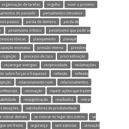
organização de tarefas
orgulho
ouvir o próximo
samentos do passado
pensamentos intrusivos
nos passos
perda de dinheiro
perda de
o
pessimismo crônico
pessimismo que pode se
pessoas tóxicas
planejamento
planejar
cupação excessiva
pressão interna
pressões
 cognição
processo de cura
procrastinação
recarregar energias
reciprocidade
reclamações
etir sobre forças e fraquezas
reflexão
reflexão
ejeição
relacionamento ruim
relacionamentos
onflituosas
renovação
repetir ações que trazem
abilidade
ressignificação
resultados
retirar
s situações
sabotadores da produtividade
e cobrar demais
se colocar no lugar dos outros
se
guir em frente
segurança
sem estresse
sensação