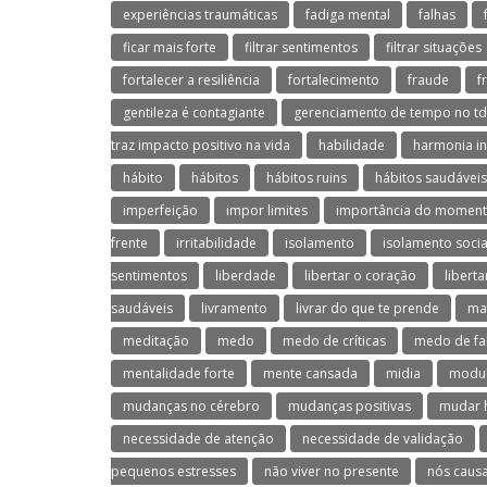
experiências traumáticas
fadiga mental
falhas
ficar mais forte
filtrar sentimentos
filtrar situações
fortalecer a resiliência
fortalecimento
fraude
f
gentileza é contagiante
gerenciamento de tempo no t
traz impacto positivo na vida
habilidade
harmonia in
hábito
hábitos
hábitos ruins
hábitos saudáveis
imperfeição
impor limites
importância do moment
frente
irritabilidade
isolamento
isolamento socia
sentimentos
liberdade
libertar o coração
libert
saudáveis
livramento
livrar do que te prende
ma
meditação
medo
medo de críticas
medo de fa
mentalidade forte
mente cansada
midia
modul
mudanças no cérebro
mudanças positivas
mudar 
necessidade de atenção
necessidade de validação
pequenos estresses
não viver no presente
nós caus