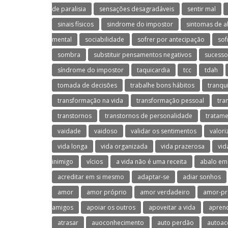
de paralisia
sensações desagradáveis
sentir mal
sinais físicos
sindrome do impostor
sintomas de a
mental
sociabilidade
sofrer por antecipação
sof
sombra
substituir pensamentos negativos
sucesso
síndrome do impostor
taquicardia
tcc
tdah
tomada de decisões
trabalhe bons hábitos
tranqu
transformação na vida
transformação pessoal
tra
transtornos
transtornos de personalidade
tratame
vaidade
vaidoso
validar os sentimentos
valori
vida longa
vida organizada
vida prazerosa
vid
inimigo
vícios
a vida não é uma receita
abalo em
acreditar em si mesmo
adaptar-se
adiar sonhos
amor
amor próprio
amor verdadeiro
amor-pr
amigos
apoiar os outros
apoveitar a vida
aprend
atrasar
auoconhecimento
auto perdão
autoac