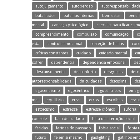
autojulgamento
autoperdão
autoresponsabilidad
batalhador
batalhas internas
bem estar
benefí
mental
cansaço psicológico
checklist para ficar calm
compreendimento
compulsão
comunicação
c
vida
controle emocional
correção de falhas
corr
críticas constantes
cuidado
cuidado mental
cu
sofrer
dependência
dependência emocional
dep
descanso mental
desconforto
desgraças
desm
autoresponsabilidade
dificuldades
disciplina
di
egocentrismo
egocêntrico
egocêntricos
emagr
mal
equilíbrio
errar
erros
escolhas
escu
estoicismo
estresse
estresse crônico
euforia
controle
falta de cuidado
falta de interação social
feridas
feridas do passado
fobia social
fobia 
futuro
fé em si mesmo
gaslighting
gatilhos em