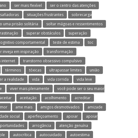
ano
ser mais flexível
ser o centro das atenções
esafiadoras
situações frustrantes
sobrecarga
o uma prisão solitária
soltar mágoas e ressentimentos
rastinação
superar obstáculos
superação
cognitivo comportamental
teste de estima
toc
r inveja em inspiração
transformação
 internet
transtorno obsessivo compulsivo
términos
tóxicas
ultrapassar limites
união
er a realidade
vida
vida corrida
vida leve
ve
viver mais plenamente
você pode ser o seu maior
aceitar
aceitação
acolhimento
acreditar
umor
ame mais
amigos desmotivados
amizade
dade social
aperfeiçoamento
apoiar
apoiar
oportunidades
arrogância
atenção genuína
ole
autocrítica
autocuidado
autoestima