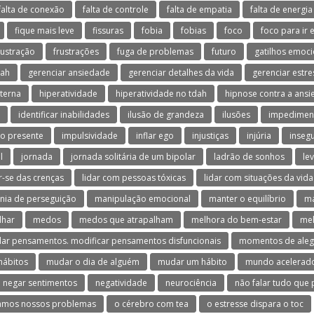
falta de conexão
falta de controle
falta de empatia
falta de energia
fique mais leve
fissuras
fobia
fobias
foco
foco para ir 
rustração
frustrações
fuga de problemas
futuro
gatilhos emoci
dah
gerenciar ansiedade
gerenciar detalhes da vida
gerenciar estre
terna
hiperatividade
hiperatividade no tdah
hipnose contra a ans
identificar inabilidades
ilusão de grandeza
ilusões
impedimen
o presente
impulsividade
inflar ego
injustiças
injúria
inseg
l
jornada
jornada solitária de um bipolar
ladrão de sonhos
le
ar-se das crenças
lidar com pessoas tóxicas
lidar com situações da vida
nia de perseguição
manipulação emocional
manter o equilíbrio
ma
lhar
medos
medos que atrapalham
melhora do bem-estar
mel
ar pensamentos. modificar pensamentos disfuncionais
momentos de aleg
hábitos
mudar o dia de alguém
mudar um hábito
mundo acelerad
negar sentimentos
negatividade
neurociência
não falar tudo que
amos nossos problemas
o cérebro com tea
o estresse dispara o toc