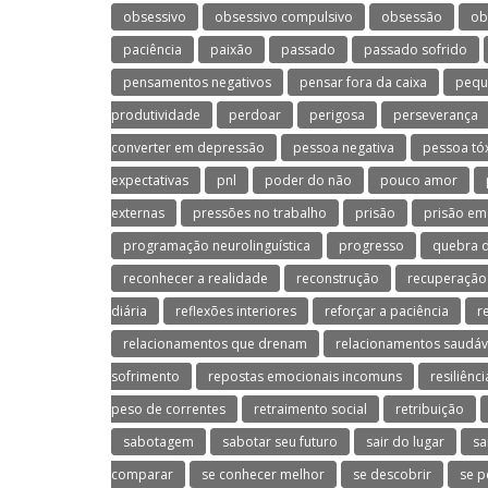
obsessivo
obsessivo compulsivo
obsessão
ob
paciência
paixão
passado
passado sofrido
pensamentos negativos
pensar fora da caixa
pequ
produtividade
perdoar
perigosa
perseverança
converter em depressão
pessoa negativa
pessoa tó
expectativas
pnl
poder do não
pouco amor
externas
pressões no trabalho
prisão
prisão em
programação neurolinguística
progresso
quebra d
reconhecer a realidade
reconstrução
recuperação
diária
reflexões interiores
reforçar a paciência
r
relacionamentos que drenam
relacionamentos saudáv
sofrimento
repostas emocionais incomuns
resiliênci
peso de correntes
retraimento social
retribuição
sabotagem
sabotar seu futuro
sair do lugar
sa
comparar
se conhecer melhor
se descobrir
se p