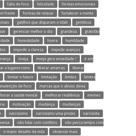
falta de foco
felicidade
feridas emocionais
em frente
formas de relaxar
fortalecer a mente
onais
gatilhos que disparam o tdah
gentileza
sse
gerenciar melhor o dia
grandeza
gratidão
iedade
honestidade
honra
humildade
tos
impedir a clareza
impedir avanços
urança
inveja
inveja gera ansiedade ?
ir em
var a lugares ruins
liberar amarras
liberar
limitar o futuro
limitação
limites
limites
nutenção de foco
marcas que o abuso deixa
horar a saúde mental
melhorar resiliência
memes
ria
motivação
mudança
mudanças
o
narcisismo
narcisismo uma prisão
narcisista
 pensa
não lidar com conflitos
não perca tempo com
o maior desafio da vida
observar mais