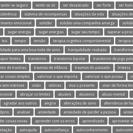
sentir-se seguro
sentir-se só
ser desastrado
ser forte
ser hum
bstinência
sistema de recompensas
situações da vida
situações d
rimento emocional
solidão
solidão uma companhia amarga
solidã
sugar energia
sugar energias
sugar seu tempo
superar a proc
tea
tempo
tensão
terapia cognitiva comportamental
terapia 
ilidade para uma boa noite de sono
tranquilidade roubada
transforma
nspor limites
transtorno
transtorno bipolar
transtorno de jogo pela
nto de traumas
traumas de infância
traumas do passado
tristeza
zar coisas simples
valorizar o que importa
valorizar o que possui
v
a sem estresse
visão
vitórias
viva o presente
viver de forma le
ocional
abraçar os limites
abusivo
abusivos
abuso mental
agradar aos outros
alegria
alterações de sono
alternância de h
óprio
analisar
ansiedade
ansiedade de perder a pessoa
ansie
er coisas novas
aprender com os erros
aprendizado
aproveitar 
eitação
autoajuda
autoconfiança
autoconhecimento
autocontr