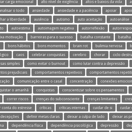
viar carga emocional
alto nível de exigência
altos e baixos da vida
a
analisar o todo
ansiedade
ansiedade e a paciência
apoiar
apoi
lhar a liberdade
ausência
autismo
auto aceitação
autoanálise
to
autoestima
autoimagem negativa
autorreflexão
autorrespo
ixa motivação
barreiras para o sucesso
batalha constante
batalha 
o
bons hábitos
bons momentos
brain rot
bulimia nervosa
b
ógico
caos
celebrar conquistas
cerebro
chorar
ciclo destr
isas simples
como evitar o burnout
como lutar contra a depressão
os prejudiciais
comportamentos repeitivos
comportamentos repetit
cação
comunicação entre o casal
concentração
conexões emocion
quistar o amanhã
conquistas
conscientizar sobre os pensamentos
correr riscos
crenças do subconsciente
crenças limitantes
cres
r conta do estresse
críticas
críticas internas
cuidar de si
cuidar
decepções
definir metas claras
deixar a culpa de lado
deixar as 
na
dependência física
dependência psicológica
depressão
dep