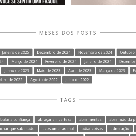
MESES DOS POSTS
Janeiro de 2025
Dezembro de 2024
Novembro de 2024
Outubro 
024
Março de 2024
Fevereiro de 2024
Janeiro de 2024
Dezembro
Junho de 2023
Maio de 2023
Abril de 2023
Março de 2023
F
mbro de 2022
Agosto de 2022
Julho de 2022
TAGS
balar a confiança
abraçar a incerteza
abrir mentes
abrir mão da p
achar que sabe tudo
acostumar ao mal
adiar coisas
admiração