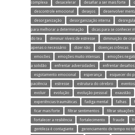
complexa
desacelerar
desafiar a ser mais forte
descontrole emocional
desejos
desenvolver menta
desorganização
desorganização interna
desregul
para melhorar a determinação
dicas para se conhecer 
do tea
diminuir níveis de estresse
diminuição de cria
apenas o necessário
dizer não
doenças crônicas
emocões
emoções muito intensas
emoções negati
a solidão
enfrentar adversidades
enfrentar desafios
esgotamento emocional
esperança
esquecer do p
paciência
estresse
estrutura do cérebro
eventos
evoluir
evolução
evolução pessoal
exaustão
experiências traumáticas
fadiga mental
falhas
ficar mais forte
filtrar sentimentos
filtrar situações
fortalecer a resiliência
fortalecimento
fraude
f
gentileza é contagiante
gerenciamento de tempo no t