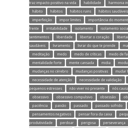
traz impacto positivo na vida
habilidade
harmonia in
hábito
hábitos
hábitos ruins
hábitos saudáveis
imperfeição
impor limites
importância do moment
frente
irritabilidade
isolamento
isolamento socia
sentimentos
liberdade
libertar o coração
libert
saudáveis
livramento
livrar do que te prende
ma
meditação
medo
medo de críticas
medo de fa
mentalidade forte
mente cansada
midia
modul
mudanças no cérebro
mudanças positivas
mudar 
necessidade de atenção
necessidade de validação
pequenos estresses
não viver no presente
nós caus
obsessivo
obsessivo compulsivo
obsessão
ob
paciência
paixão
passado
passado sofrido
pensamentos negativos
pensar fora da caixa
pequ
produtividade
perdoar
perigosa
perseverança