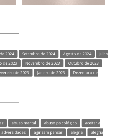
de 2024
Setembro de 2024
Agosto de 2024
Julho
 de 2023
Novembro de 2023
Outubro de 2023
evereiro de 2023
Janeiro de 2023
Dezembro de
az
abuso mental
abuso psicológico
aceitar a
adversidades
agir sem pensar
alegria
alegria