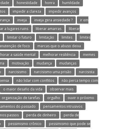
iedade
honestidade
honra
humildade
tos
impedir a clareza
impedir avanços
urança
inveja
inveja gera ansiedade ?
ir em
var a lugares ruins
liberar amarras
liberar
limitar o futuro
limitação
limites
limites
nutenção de foco
marcas que o abuso deixa
horar a saúde mental
melhorar resiliência
memes
ria
motivação
mudança
mudanças
o
narcisismo
narcisismo uma prisão
narcisista
 pensa
não lidar com conflitos
não perca tempo com
o maior desafio da vida
observar mais
organização de tarefas
orgulho
ouvir o próximo
samentos do passado
pensamentos intrusivos
nos passos
perda de dinheiro
perda de
o
pessimismo crônico
pessimismo que pode se