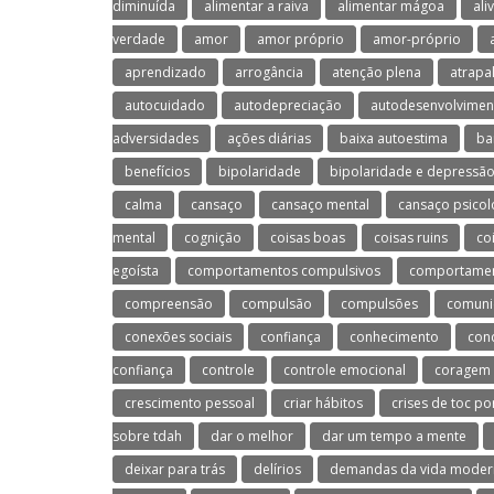
diminuída
alimentar a raiva
alimentar mágoa
ali
verdade
amor
amor próprio
amor-próprio
aprendizado
arrogância
atenção plena
atrapa
autocuidado
autodepreciação
autodesenvolvimen
adversidades
ações diárias
baixa autoestima
ba
benefícios
bipolaridade
bipolaridade e depressã
calma
cansaço
cansaço mental
cansaço psicol
mental
cognição
coisas boas
coisas ruins
co
egoísta
comportamentos compulsivos
comportament
compreensão
compulsão
compulsões
comuni
conexões sociais
confiança
conhecimento
con
confiança
controle
controle emocional
coragem
crescimento pessoal
criar hábitos
crises de toc po
sobre tdah
dar o melhor
dar um tempo a mente
deixar para trás
delírios
demandas da vida moder