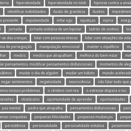
terna
hiperatividade
hiperatividade no tdah
hipnose contra a ans
identificar inabilidades
ilusão de grandeza
ilusões
impedimen
o presente
impulsividade
inflar ego
injustiças
injúria
inseg
l
jornada
jornada solitária de um bipolar
ladrão de sonhos
le
ar-se das crenças
lidar com pessoas tóxicas
lidar com situações da vida
nia de perseguição
manipulação emocional
manter o equilíbrio
ma
lhar
medos
medos que atrapalham
melhora do bem-estar
mel
ar pensamentos. modificar pensamentos disfuncionais
momentos de aleg
hábitos
mudar o dia de alguém
mudar um hábito
mundo acelerad
negar sentimentos
negatividade
neurociência
não falar tudo que
amos nossos problemas
o cérebro com tea
o estresse dispara o toc
sessões
obstáculos
oportunidade de aprender
oportunidades
paz mental
pedra que atrapalha
pensamentos disfuncionais
pen
enas conquistas
pequenas felicidades
pequenas mudanças
peque
persistência
personalidade
personalidade evitativa
pessimism