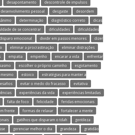
desapontamento
descontrole de impulsos
desenvolvimento pessoal
desgaste
desordem
sânimo
determinação
diagnóstico correto
dicas
culdade de se concentrar
dificuldades
dificuldades
disparo emocional
dividir em passos menores
dizer
mo
eliminar a procrastinação
eliminar distrações
s
empatia
empenho
encarar a vida
enfrentar
siasmo
escolher o próprio caminho
esgotamento
o mesmo
estoico
estratégias para manter a
desafios
evitar o medo do fracasso
evitativa
iências
experiências da vida
experiências limitadas
falta de foco
felicidade
feridas emocionais
em frente
formas de relaxar
fortalecer a mente
onais
gatilhos que disparam o tdah
gentileza
sse
gerenciar melhor o dia
grandeza
gratidão