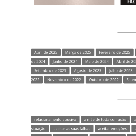
Abril de 2025
Março de 2025
Fevereiro de 2025
de 2024
Junho de 2024
Maio de 2024
Abril de 2
Setembro de 2023
Agosto de 2023
Julho de 2023
2022
Novembro de 2022
Outubro de 2022
Sete
relacionamento abusivo
a mãe de toda confusão
a
situação
aceitar as suas falhas
aceitar emoções