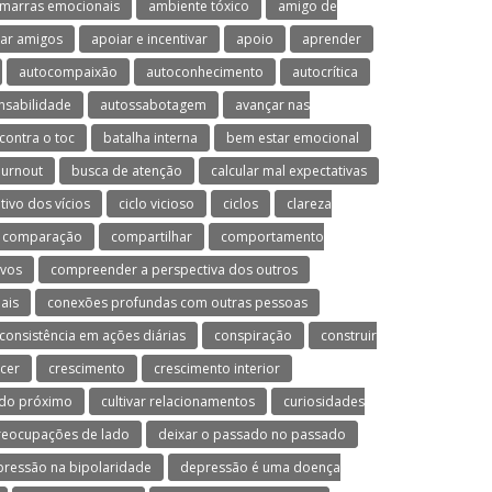
marras emocionais
ambiente tóxico
amigo de
ar amigos
apoiar e incentivar
apoio
aprender
autocompaixão
autoconhecimento
autocrítica
nsabilidade
autossabotagem
avançar nas
contra o toc
batalha interna
bem estar emocional
urnout
busca de atenção
calcular mal expectativas
utivo dos vícios
ciclo vicioso
ciclos
clareza
comparação
compartilhar
comportamento
ivos
compreender a perspectiva dos outros
ais
conexões profundas com outras pessoas
consistência em ações diárias
conspiração
construir
cer
crescimento
crescimento interior
 do próximo
cultivar relacionamentos
curiosidades
preocupações de lado
deixar o passado no passado
ressão na bipolaridade
depressão é uma doença