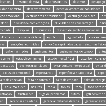
desafios
desafios da vida
desafios diários
desamor
desapego
lidade otimista
desenvolvimento
desenvolvimento de habilidades
ação emocional
destruidores de felicidade
destruição do outro
de
melhor
dificuldade com emoções
dificuldade de concentração
difi
tividade
disciplina
discussões
disparo de gatilhos emocionais
dúvidas sobre sua habilidade
ego ferido
ego inflado
egocentris
vas
emoções reprimidas
emoções reprimidas causam sintomas físico
enfrentar medos
ensinamentos
ensinamentos do tempo
entu
resente
estabelecer limites
estado mental frágil
estar bem consig
 passados
eventos traumáticos
evitar contato interpessoal
evitar 
exaustão emocional
expectativas
experiência e sabedoria
exper
falta de conexão
falta de controle
falta de empatia
falta de energia
fique mais leve
fissuras
fobia
fobias
foco
foco para ir 
rustração
frustrações
fuga de problemas
futuro
gatilhos emoci
dah
gerenciar ansiedade
gerenciar detalhes da vida
gerenciar estre