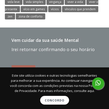
vida leve
vida simples
vingança
viver a vida
viver o
presente
vício em games
vícios
vínculos que prendem
zen
zona de conforto
Vem cuidar da sua saúde Mental
Irei retornar confirmando o seu horário
AGENDE
Este site utiliza cookies e outras tecnologias semelhantes
para melhorar a sua experiência. Ao continuar navegando,
você concorda com as condições previstas na nossa
Política
© 2026 ROBERTA BRITO - NEUROPSICÓLOGA - CRP:06/61136 -
BAIXE
de Privacidade. Para mais informações, consulte aqui.
MEU CARTÃO VIRTUAL
RUA SERRA DE JURÉA, 134 SALA 03 - TATUAPÉ, SÃO PAULO -
(11)
CONCORDO
96032-0284
(11) 3075-2828