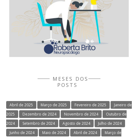
MESES DOS
POSTS
Abril de 2025
Março de 2025
Fevereiro de 2025
Janeiro de
2025
Dezembro de 2024
Novembro de 2024
Outubro de
2024
Setembro de 2024
Agosto de 2024
Julho de 2024
Junho de 2024
Maio de 2024
Abril de 2024
Março de