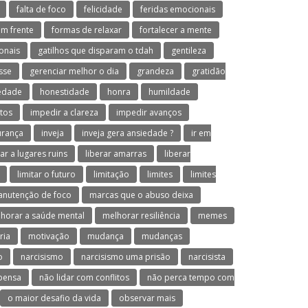
falta de foco
felicidade
feridas emocionais
em frente
formas de relaxar
fortalecer a mente
onais
gatilhos que disparam o tdah
gentileza
sse
gerenciar melhor o dia
grandeza
gratidão
iedade
honestidade
honra
humildade
tos
impedir a clareza
impedir avanços
urança
inveja
inveja gera ansiedade ?
ir em
var a lugares ruins
liberar amarras
liberar
limitar o futuro
limitação
limites
limites
nutenção de foco
marcas que o abuso deixa
horar a saúde mental
melhorar resiliência
memes
ria
motivação
mudança
mudanças
o
narcisismo
narcisismo uma prisão
narcisista
 pensa
não lidar com conflitos
não perca tempo com
o maior desafio da vida
observar mais