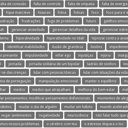
falta de conexão
falta de controle
falta de empatia
falta de energia
fique mais leve
fissuras
fobia
fobias
foco
foco para ir 
rustração
frustrações
fuga de problemas
futuro
gatilhos emoci
dah
gerenciar ansiedade
gerenciar detalhes da vida
gerenciar estre
terna
hiperatividade
hiperatividade no tdah
hipnose contra a ans
identificar inabilidades
ilusão de grandeza
ilusões
impedimen
o presente
impulsividade
inflar ego
injustiças
injúria
inseg
l
jornada
jornada solitária de um bipolar
ladrão de sonhos
le
ar-se das crenças
lidar com pessoas tóxicas
lidar com situações da vida
nia de perseguição
manipulação emocional
manter o equilíbrio
ma
lhar
medos
medos que atrapalham
melhora do bem-estar
mel
ar pensamentos. modificar pensamentos disfuncionais
momentos de aleg
hábitos
mudar o dia de alguém
mudar um hábito
mundo acelerad
negar sentimentos
negatividade
neurociência
não falar tudo que
amos nossos problemas
o cérebro com tea
o estresse dispara o toc