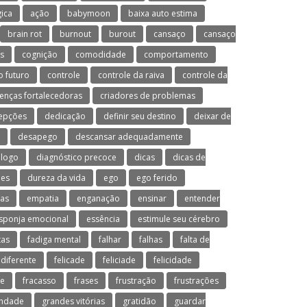
ica
ação
babymoon
baixa auto estima
brain rot
burnout
burout
cansaço
cansaço
s
cognição
comodidade
comportamento
o futuro
controle
controle da raiva
controle da
renças fortalecedoras
criadores de problemas
epções
dedicação
definir seu destino
deixar de
desapego
descansar adequadamente
ólogo
diagnóstico precoce
dicas
dicas de
es
dureza da vida
ego
ego ferido
sas
empatia
enganação
ensinar
entender
sponja emocional
essência
estimule seu cérebro
tas
fadiga mental
falhar
falhas
falta de
 diferente
felicade
feliciade
felicidade
de
fracasso
frases
frustração
frustrações
ondade
grandes vitórias
gratidão
guardar