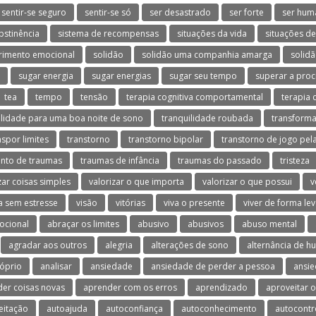
sentir-se seguro
sentir-se só
ser desastrado
ser forte
ser hum
bstinência
sistema de recompensas
situações da vida
situações d
rimento emocional
solidão
solidão uma companhia amarga
solidã
sugar energia
sugar energias
sugar seu tempo
superar a proc
tea
tempo
tensão
terapia cognitiva comportamental
terapia 
ilidade para uma boa noite de sono
tranquilidade roubada
transforma
nspor limites
transtorno
transtorno bipolar
transtorno de jogo pela
nto de traumas
traumas de infância
traumas do passado
tristeza
zar coisas simples
valorizar o que importa
valorizar o que possui
v
a sem estresse
visão
vitórias
viva o presente
viver de forma le
ocional
abraçar os limites
abusivo
abusivos
abuso mental
agradar aos outros
alegria
alterações de sono
alternância de h
óprio
analisar
ansiedade
ansiedade de perder a pessoa
ansie
er coisas novas
aprender com os erros
aprendizado
aproveitar 
eitação
autoajuda
autoconfiança
autoconhecimento
autocontr