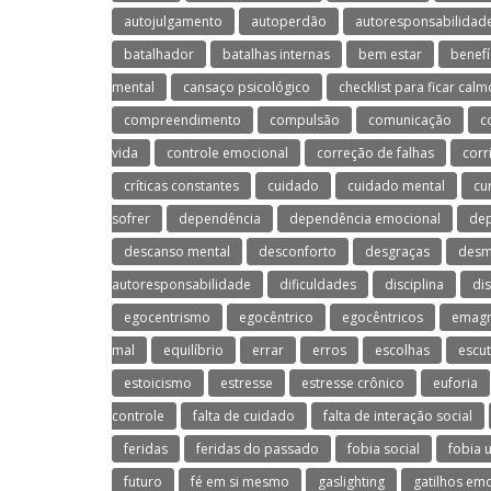
autojulgamento
autoperdão
autoresponsabilidad
batalhador
batalhas internas
bem estar
benefí
mental
cansaço psicológico
checklist para ficar calm
compreendimento
compulsão
comunicação
c
vida
controle emocional
correção de falhas
corr
críticas constantes
cuidado
cuidado mental
cu
sofrer
dependência
dependência emocional
dep
descanso mental
desconforto
desgraças
desm
autoresponsabilidade
dificuldades
disciplina
di
egocentrismo
egocêntrico
egocêntricos
emagr
mal
equilíbrio
errar
erros
escolhas
escu
estoicismo
estresse
estresse crônico
euforia
controle
falta de cuidado
falta de interação social
feridas
feridas do passado
fobia social
fobia 
futuro
fé em si mesmo
gaslighting
gatilhos em