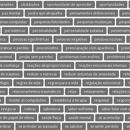
sessões
obstáculos
oportunidade de aprender
oportunidades
paz mental
pedra que atrapalha
pensamentos disfuncionais
pen
enas conquistas
pequenas felicidades
pequenas mudanças
peque
persistência
personalidade
personalidade evitativa
pessimism
xica
pessoas egocêntricas
pessoas negativas
pessoas nocivas
praticar o perdão
preconceitos
preocupação com aparência
preo
ocional
prisão sem paredes
problemas com insônia
problemas de
e confiança
reações desproporcionais
reações emocionais intensas
 de traumas
reduzir o estresse
reduzir sintomas de ansiedade
refl
efúgio
regras da vida
regras para a vida
regulação emocional
r
eis
relacionamentos traumáticos
relax
relaxamento
relações c
a
resistir as compulsões
resistência a terapia
respeitar
respons
revigorar
rotinas
sabedoria
saber enfrentar
saber lidar com a
ir do papel de vítima
saúde física
saúde mental
se acomodar
s
erdoar
se prender ao passado
se sabotar
se sentir perdido
se