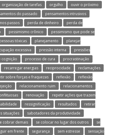
organização de tarefas
orgulho
ouvir o próximo
samentos do passado
pensamentos intrusivos
nos passos
perda de dinheiro
perda de
o
pessimismo crônico
pessimismo que pode se
pessoas tóxicas
planejamento
planejar
cupação excessiva
pressão interna
pressões
 cognição
processo de cura
procrastinação
recarregar energias
reciprocidade
reclamações
etir sobre forças e fraquezas
reflexão
reflexão
ejeição
relacionamento ruim
relacionamentos
onflituosas
renovação
repetir ações que trazem
abilidade
ressignificação
resultados
retirar
s situações
sabotadores da produtividade
e cobrar demais
se colocar no lugar dos outros
se
guir em frente
segurança
sem estresse
sensação