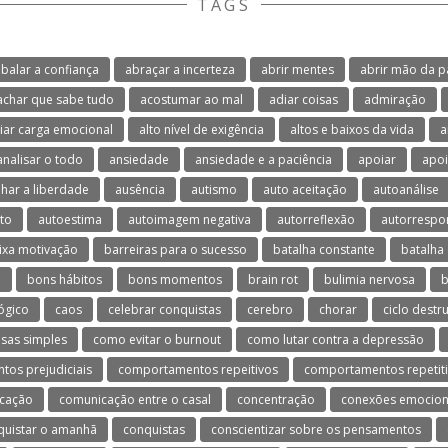
TAGS
balar a confiança
abraçar a incerteza
abrir mentes
abrir mão da p
achar que sabe tudo
acostumar ao mal
adiar coisas
admiração
viar carga emocional
alto nível de exigência
altos e baixos da vida
a
analisar o todo
ansiedade
ansiedade e a paciência
apoiar
apoi
lhar a liberdade
ausência
autismo
auto aceitação
autoanálise
to
autoestima
autoimagem negativa
autorreflexão
autorrespo
ixa motivação
barreiras para o sucesso
batalha constante
batalha 
o
bons hábitos
bons momentos
brain rot
bulimia nervosa
b
ógico
caos
celebrar conquistas
cerebro
chorar
ciclo destr
isas simples
como evitar o burnout
como lutar contra a depressão
os prejudiciais
comportamentos repeitivos
comportamentos repetit
cação
comunicação entre o casal
concentração
conexões emocion
quistar o amanhã
conquistas
conscientizar sobre os pensamentos