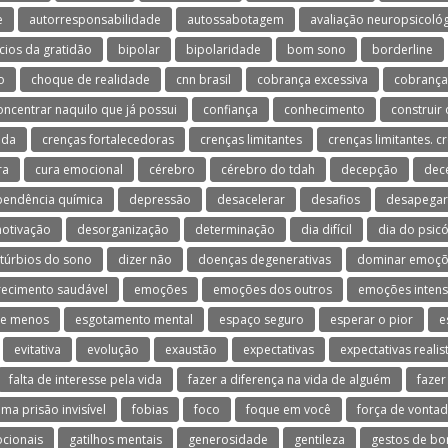
e
autorresponsabilidade
autossabotagem
avaliação neuropsicológ
cios da gratidão
bipolar
bipolaridade
bom sono
borderline
o
choque de realidade
cnn brasil
cobrança excessiva
cobrança
oncentrar naquilo que já possui
confiança
conhecimento
construir 
ida
crenças fortalecedoras
crenças limitantes
crenças limitantes. c
ra
cura emocional
cérebro
cérebro do tdah
decepção
dec
endência química
depressão
desacelerar
desafios
desapegar
otivação
desorganização
determinação
dia difícil
dia do psic
stúrbios do sono
dizer não
doenças degenerativas
dominar emoçõ
ecimento saudável
emoções
emoções dos outros
emoções inten
te menos
esgotamento mental
espaço seguro
esperar o pior
e
evitativa
evolução
exaustão
expectativas
expectativas realis
falta de interesse pela vida
fazer a diferença na vida de alguém
fazer
uma prisão invisível
fobias
foco
foque em você
força de vonta
ocionais
gatilhos mentais
generosidade
gentileza
gestos de b