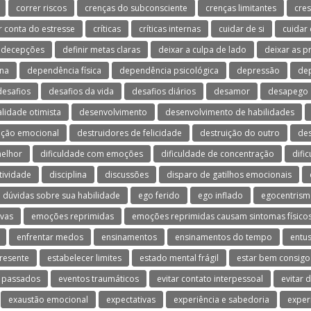
correr riscos
crenças do subconsciente
crenças limitantes
cres
r conta do estresse
críticas
críticas internas
cuidar de si
cuidar
decepções
definir metas claras
deixar a culpa de lado
deixar as 
na
dependência física
dependência psicológica
depressão
dep
desafios
desafios da vida
desafios diários
desamor
desapego
lidade otimista
desenvolvimento
desenvolvimento de habilidades
ação emocional
destruidores de felicidade
destruição do outro
de
melhor
dificuldade com emoções
dificuldade de concentração
difi
tividade
disciplina
discussões
disparo de gatilhos emocionais
dúvidas sobre sua habilidade
ego ferido
ego inflado
egocentris
vas
emoções reprimidas
emoções reprimidas causam sintomas físico
enfrentar medos
ensinamentos
ensinamentos do tempo
entu
resente
estabelecer limites
estado mental frágil
estar bem consig
 passados
eventos traumáticos
evitar contato interpessoal
evitar 
exaustão emocional
expectativas
experiência e sabedoria
exper