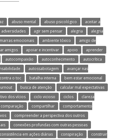
az
abuso mental
abuso psicológico
aceitar a
adversidades
agir sem pensar
alegria
alegria
marras emocionais
ambiente tóxico
amigo de
ar amigos
apoiar e incentivar
apoio
aprender
autocompaixão
autoconhecimento
autocrítica
nsabilidade
autossabotagem
avançar nas
contra o toc
batalha interna
bem estar emocional
urnout
busca de atenção
calcular mal expectativas
utivo dos vícios
ciclo vicioso
ciclos
clareza
comparação
compartilhar
comportamento
ivos
compreender a perspectiva dos outros
ais
conexões profundas com outras pessoas
consistência em ações diárias
conspiração
construir