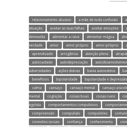
relacionamento abusivo
a mãe de toda confusão
a
situação
aceitar as suas falhas
aceitar emoções
diminuída
alimentar a raiva
alimentar mágoa
ali
verdade
amor
amor próprio
amor-próprio
aprendizado
arrogância
atenção plena
atrapa
autocuidado
autodepreciação
autodesenvolvimen
adversidades
ações diárias
baixa autoestima
ba
benefícios
bipolaridade
bipolaridade e depressã
calma
cansaço
cansaço mental
cansaço psicol
mental
cognição
coisas boas
coisas ruins
co
egoísta
comportamentos compulsivos
comportament
compreensão
compulsão
compulsões
comuni
conexões sociais
confiança
conhecimento
con