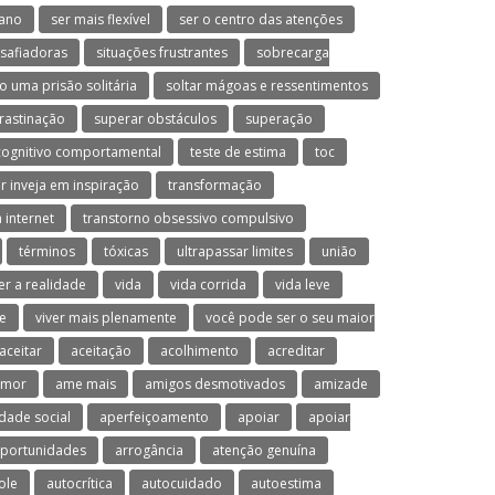
ano
ser mais flexível
ser o centro das atenções
esafiadoras
situações frustrantes
sobrecarga
o uma prisão solitária
soltar mágoas e ressentimentos
rastinação
superar obstáculos
superação
cognitivo comportamental
teste de estima
toc
r inveja em inspiração
transformação
 internet
transtorno obsessivo compulsivo
términos
tóxicas
ultrapassar limites
união
er a realidade
vida
vida corrida
vida leve
ve
viver mais plenamente
você pode ser o seu maior
aceitar
aceitação
acolhimento
acreditar
umor
ame mais
amigos desmotivados
amizade
dade social
aperfeiçoamento
apoiar
apoiar
oportunidades
arrogância
atenção genuína
ole
autocrítica
autocuidado
autoestima