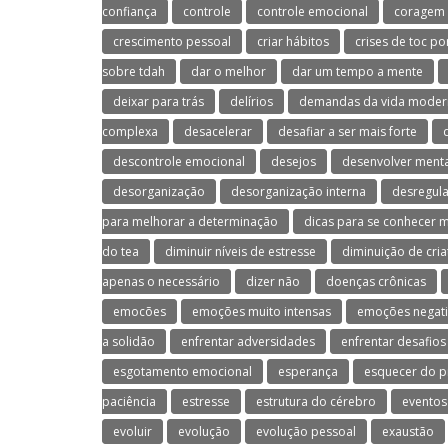
confiança
controle
controle emocional
coragem
crescimento pessoal
criar hábitos
crises de toc po
sobre tdah
dar o melhor
dar um tempo a mente
deixar para trás
delírios
demandas da vida moder
complexa
desacelerar
desafiar a ser mais forte
descontrole emocional
desejos
desenvolver menta
desorganização
desorganização interna
desregul
para melhorar a determinação
dicas para se conhecer 
do tea
diminuir níveis de estresse
diminuição de cria
apenas o necessário
dizer não
doenças crônicas
emocões
emoções muito intensas
emoções negati
a solidão
enfrentar adversidades
enfrentar desafios
esgotamento emocional
esperança
esquecer do p
paciência
estresse
estrutura do cérebro
eventos
evoluir
evolução
evolução pessoal
exaustão