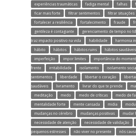
experiências traumáticas
fadiga mental
falhas
ficar mais forte
filtrar sentimentos
filtrar situações
fortalecer a resiliência
fortalecimento
fraude
f
gentileza é contagiante
gerenciamento de tempo no t
traz impacto positivo na vida
habilidade
harmonia in
hábito
hábitos
hábitos ruins
hábitos saudáveis
imperfeição
impor limites
importância do moment
frente
irritabilidade
isolamento
isolamento socia
sentimentos
liberdade
libertar o coração
libert
saudáveis
livramento
livrar do que te prende
ma
meditação
medo
medo de críticas
medo de fa
mentalidade forte
mente cansada
midia
modul
mudanças no cérebro
mudanças positivas
mudar 
necessidade de atenção
necessidade de validação
pequenos estresses
não viver no presente
nós caus