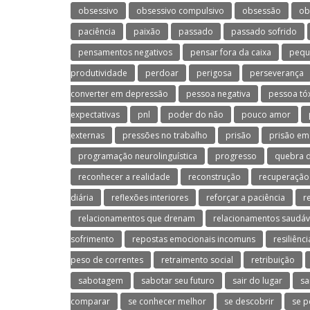
obsessivo
obsessivo compulsivo
obsessão
ob
paciência
paixão
passado
passado sofrido
pensamentos negativos
pensar fora da caixa
pequ
produtividade
perdoar
perigosa
perseverança
converter em depressão
pessoa negativa
pessoa tó
expectativas
pnl
poder do não
pouco amor
externas
pressões no trabalho
prisão
prisão em
programação neurolinguística
progresso
quebra d
reconhecer a realidade
reconstrução
recuperação
diária
reflexões interiores
reforçar a paciência
r
relacionamentos que drenam
relacionamentos saudáv
sofrimento
repostas emocionais incomuns
resiliênci
peso de correntes
retraimento social
retribuição
sabotagem
sabotar seu futuro
sair do lugar
sa
comparar
se conhecer melhor
se descobrir
se p