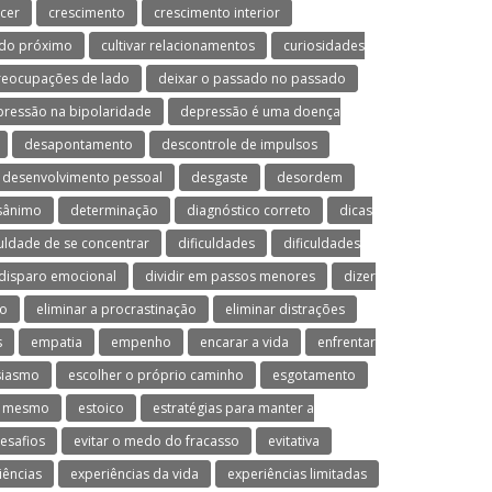
cer
crescimento
crescimento interior
 do próximo
cultivar relacionamentos
curiosidades
preocupações de lado
deixar o passado no passado
ressão na bipolaridade
depressão é uma doença
desapontamento
descontrole de impulsos
desenvolvimento pessoal
desgaste
desordem
sânimo
determinação
diagnóstico correto
dicas
culdade de se concentrar
dificuldades
dificuldades
disparo emocional
dividir em passos menores
dizer
mo
eliminar a procrastinação
eliminar distrações
s
empatia
empenho
encarar a vida
enfrentar
siasmo
escolher o próprio caminho
esgotamento
o mesmo
estoico
estratégias para manter a
desafios
evitar o medo do fracasso
evitativa
iências
experiências da vida
experiências limitadas