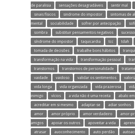
de paralisia
sensações desagradáveis
sentir mal
sinais físicos
sindrome do impostor
sintomas de a
mental
sociabilidade
sofrer por antecipação
sof
sombra
substituir pensamentos negativos
sucesso
síndrome do impostor
taquicardia
tcc
tdah
tomada de decisões
trabalhe bons hábitos
tranqu
transformação na vida
transformação pessoal
tra
transtornos
transtornos de personalidade
tratame
vaidade
vaidoso
validar os sentimentos
valori
vida longa
vida organizada
vida prazerosa
vid
inimigo
vícios
a vida não é uma receita
abalo em
acreditar em si mesmo
adaptar-se
adiar sonhos
amor
amor próprio
amor verdadeiro
amor-pr
amigos
apoiar os outros
apoveitar a vida
aprend
atrasar
auoconhecimento
auto perdão
autoac