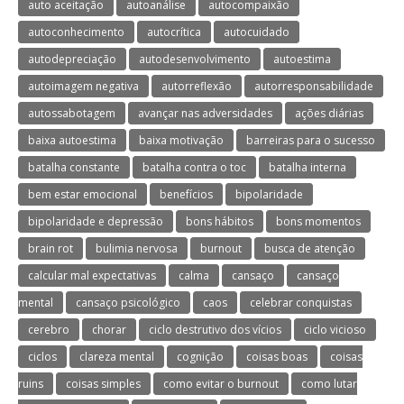
auto aceitação
autoanálise
autocompaixão
autoconhecimento
autocrítica
autocuidado
autodepreciação
autodesenvolvimento
autoestima
autoimagem negativa
autorreflexão
autorresponsabilidade
autossabotagem
avançar nas adversidades
ações diárias
baixa autoestima
baixa motivação
barreiras para o sucesso
batalha constante
batalha contra o toc
batalha interna
bem estar emocional
benefícios
bipolaridade
bipolaridade e depressão
bons hábitos
bons momentos
brain rot
bulimia nervosa
burnout
busca de atenção
calcular mal expectativas
calma
cansaço
cansaço
mental
cansaço psicológico
caos
celebrar conquistas
cerebro
chorar
ciclo destrutivo dos vícios
ciclo vicioso
ciclos
clareza mental
cognição
coisas boas
coisas
ruins
coisas simples
como evitar o burnout
como lutar