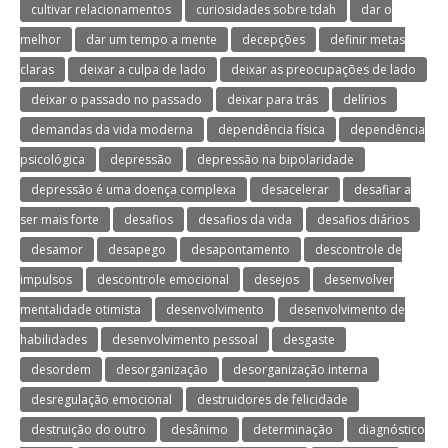
cultivar relacionamentos
curiosidades sobre tdah
dar o
melhor
dar um tempo a mente
decepções
definir metas
claras
deixar a culpa de lado
deixar as preocupações de lado
deixar o passado no passado
deixar para trás
delírios
demandas da vida moderna
dependência física
dependência
psicológica
depressão
depressão na bipolaridade
depressão é uma doença complexa
desacelerar
desafiar a
ser mais forte
desafios
desafios da vida
desafios diários
desamor
desapego
desapontamento
descontrole de
impulsos
descontrole emocional
desejos
desenvolver
mentalidade otimista
desenvolvimento
desenvolvimento de
habilidades
desenvolvimento pessoal
desgaste
desordem
desorganização
desorganização interna
desregulação emocional
destruidores de felicidade
destruição do outro
desânimo
determinação
diagnóstico