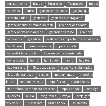
fortalecimento
fraude
frustração
frustrações
fuga de
problemas
futuro
gatilhos emocionais
gatilhos que
disparam o tdah
gentileza
gentileza é contagiante
gerenciamento de tempo no tdah
gerenciar ansiedade
gerenciar detalhes da vida
gerenciar estresse
gerenciar
melhor o dia
grandeza
gratidão traz impacto positivo na vida
habilidade
harmonia interna
hiperatividade
hiperatividade no tdah
hipnose contra a ansiedade
honestidade
honra
humildade
hábito
hábitos
hábitos ruins
hábitos saudáveis
identificar inabilidades
ilusão de grandeza
ilusões
impedimentos
impedir a
clareza
impedir avanços
imperfeição
impor limites
importância do momento presente
impulsividade
inflar ego
injustiças
injúria
insegurança
inveja
inveja gera
ansiedade ?
ir em frente
irritabilidade
isolamento