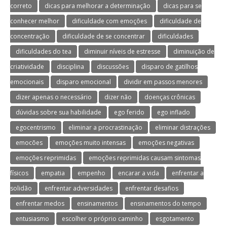
correto
dicas para melhorar a determinação
dicas para se
conhecer melhor
dificuldade com emoções
dificuldade de
concentração
dificuldade de se concentrar
dificuldades
dificuldades do tea
diminuir níveis de estresse
diminuição de
criatividade
disciplina
discussões
disparo de gatilhos
emocionais
disparo emocional
dividir em passos menores
dizer apenas o necessário
dizer não
doenças crônicas
dúvidas sobre sua habilidade
ego ferido
ego inflado
egocentrismo
eliminar a procrastinação
eliminar distrações
emocões
emoções muito intensas
emoções negativas
emoções reprimidas
emoções reprimidas causam sintomas
físicos
empatia
empenho
encarar a vida
enfrentar a
solidão
enfrentar adversidades
enfrentar desafios
enfrentar medos
ensinamentos
ensinamentos do tempo
entusiasmo
escolher o próprio caminho
esgotamento