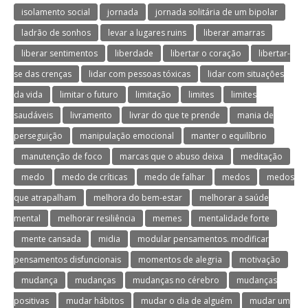
isolamento social
jornada
jornada solitária de um bipolar
ladrão de sonhos
levar a lugares ruins
liberar amarras
liberar sentimentos
liberdade
libertar o coração
libertar-
se das crenças
lidar com pessoas tóxicas
lidar com situações
da vida
limitar o futuro
limitação
limites
limites
saudáveis
livramento
livrar do que te prende
mania de
perseguição
manipulação emocional
manter o equilíbrio
manutenção de foco
marcas que o abuso deixa
meditação
medo
medo de críticas
medo de falhar
medos
medos
que atrapalham
melhora do bem-estar
melhorar a saúde
mental
melhorar resiliência
memes
mentalidade forte
mente cansada
midia
modular pensamentos. modificar
pensamentos disfuncionais
momentos de alegria
motivação
mudança
mudanças
mudanças no cérebro
mudanças
positivas
mudar hábitos
mudar o dia de alguém
mudar um