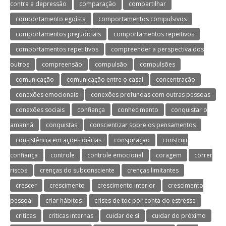
contra a depressão
comparação
compartilhar
comportamento egoísta
comportamentos compulsivos
comportamentos prejudiciais
comportamentos repeitivos
comportamentos repetitivos
compreender a perspectiva dos
outros
compreensão
compulsão
compulsões
comunicação
comunicação entre o casal
concentração
conexões emocionais
conexões profundas com outras pessoas
conexões sociais
confiança
conhecimento
conquistar o
amanhã
conquistas
conscientizar sobre os pensamentos
consistência em ações diárias
conspiração
construir
confiança
controle
controle emocional
coragem
correr
riscos
crenças do subconsciente
crenças limitantes
crescer
crescimento
crescimento interior
crescimento
pessoal
criar hábitos
crises de toc por conta do estresse
críticas
críticas internas
cuidar de si
cuidar do próximo