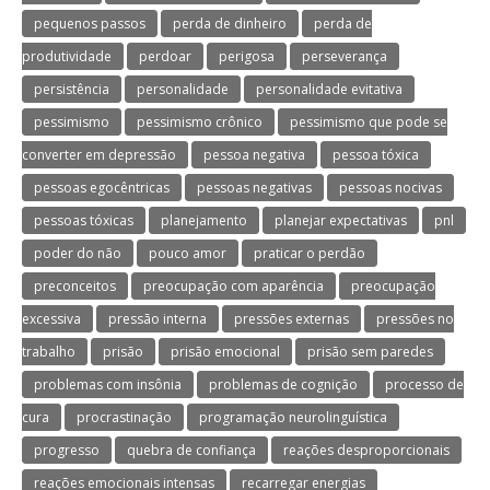
pequenos passos
perda de dinheiro
perda de
produtividade
perdoar
perigosa
perseverança
persistência
personalidade
personalidade evitativa
pessimismo
pessimismo crônico
pessimismo que pode se
converter em depressão
pessoa negativa
pessoa tóxica
pessoas egocêntricas
pessoas negativas
pessoas nocivas
pessoas tóxicas
planejamento
planejar expectativas
pnl
poder do não
pouco amor
praticar o perdão
preconceitos
preocupação com aparência
preocupação
excessiva
pressão interna
pressões externas
pressões no
trabalho
prisão
prisão emocional
prisão sem paredes
problemas com insônia
problemas de cognição
processo de
cura
procrastinação
programação neurolinguística
progresso
quebra de confiança
reações desproporcionais
reações emocionais intensas
recarregar energias