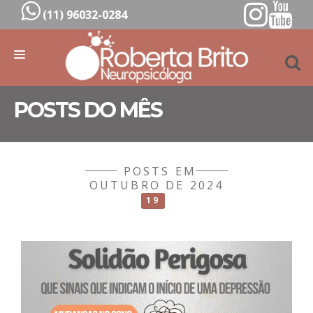
(11) 96032-0284
HOME
POSTS DO MÊS
QUEM SOU
TRATAMENTOS
POSTS EM
BLOG
OUTUBRO DE 2024
19
VÍDEOS
CONTATO
AGENDE