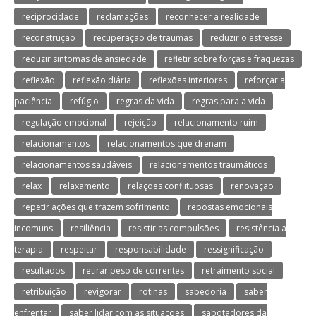
reciprocidade
reclamações
reconhecer a realidade
reconstrução
recuperação de traumas
reduzir o estresse
reduzir sintomas de ansiedade
refletir sobre forças e fraquezas
reflexão
reflexão diária
reflexões interiores
reforçar a
paciência
refúgio
regras da vida
regras para a vida
regulação emocional
rejeição
relacionamento ruim
relacionamentos
relacionamentos que drenam
relacionamentos saudáveis
relacionamentos traumáticos
relax
relaxamento
relações conflituosas
renovação
repetir ações que trazem sofrimento
repostas emocionais
incomuns
resiliência
resistir as compulsões
resistência a
terapia
respeitar
responsabilidade
ressignificação
resultados
retirar peso de correntes
retraimento social
retribuição
revigorar
rotinas
sabedoria
saber
enfrentar
saber lidar com as situações
sabotadores da