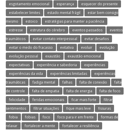
esgotamento emocional
esperança
esquecer do presente
estabelecer limites
estado mental frágil
estar bem consigo
mesmo
estoico
estratégias para manter a paciência
estresse
estrutura do cérebro
eventos passados
eventos
traumáticos
evitar contato interpessoal
evitar desafios
evitar o medo do fracasso
evitativa
evoluir
evolução
evolução pessoal
exaustão
exaustão emocional
expectativas
experiência e sabedoria
experiências
experiências da vida
experiências limitadas
experiências
traumáticas
fadiga mental
falhas
falta de conexão
falta
de controle
falta de empatia
falta de energia
falta de foco
felicidade
feridas emocionais
ficar mais forte
filtrar
sentimentos
filtrar situações
fique mais leve
fissuras
fobia
fobias
foco
foco para ir em frente
formas de
relaxar
fortalecer a mente
fortalecer a resiliência