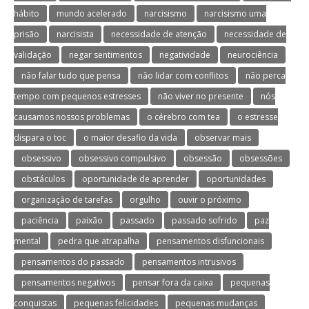
hábito
mundo acelerado
narcisismo
narcisismo uma
prisão
narcisista
necessidade de atenção
necessidade de
validação
negar sentimentos
negatividade
neurociência
não falar tudo que pensa
não lidar com conflitos
não perca
tempo com pequenos estresses
não viver no presente
nós
causamos nossos problemas
o cérebro com tea
o estresse
dispara o toc
o maior desafio da vida
observar mais
obsessivo
obsessivo compulsivo
obsessão
obsessões
obstáculos
oportunidade de aprender
oportunidades
organização de tarefas
orgulho
ouvir o próximo
paciência
paixão
passado
passado sofrido
paz
mental
pedra que atrapalha
pensamentos disfuncionais
pensamentos do passado
pensamentos intrusivos
pensamentos negativos
pensar fora da caixa
pequenas
conquistas
pequenas felicidades
pequenas mudanças