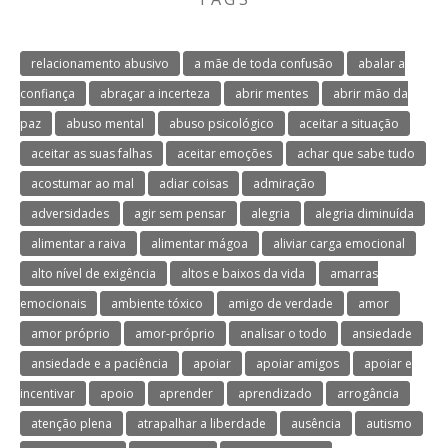
relacionamento abusivo
a mãe de toda confusão
abalar a
confiança
abraçar a incerteza
abrir mentes
abrir mão da
paz
abuso mental
abuso psicológico
aceitar a situação
aceitar as suas falhas
aceitar emoções
achar que sabe tudo
acostumar ao mal
adiar coisas
admiração
adversidades
agir sem pensar
alegria
alegria diminuída
alimentar a raiva
alimentar mágoa
aliviar carga emocional
alto nível de exigência
altos e baixos da vida
amarras
emocionais
ambiente tóxico
amigo de verdade
amor
amor próprio
amor-próprio
analisar o todo
ansiedade
ansiedade e a paciência
apoiar
apoiar amigos
apoiar e
incentivar
apoio
aprender
aprendizado
arrogância
atenção plena
atrapalhar a liberdade
ausência
autismo