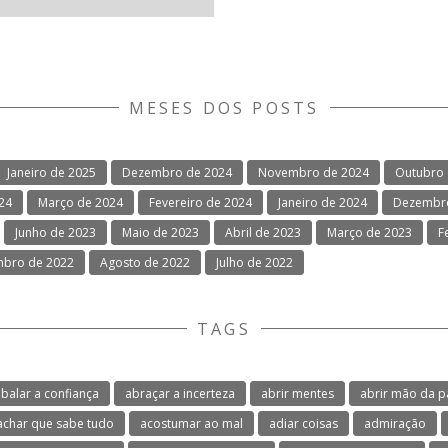
MESES DOS POSTS
Janeiro de 2025
Dezembro de 2024
Novembro de 2024
Outubro 
024
Março de 2024
Fevereiro de 2024
Janeiro de 2024
Dezembro
Junho de 2023
Maio de 2023
Abril de 2023
Março de 2023
F
mbro de 2022
Agosto de 2022
Julho de 2022
TAGS
balar a confiança
abraçar a incerteza
abrir mentes
abrir mão da p
achar que sabe tudo
acostumar ao mal
adiar coisas
admiração