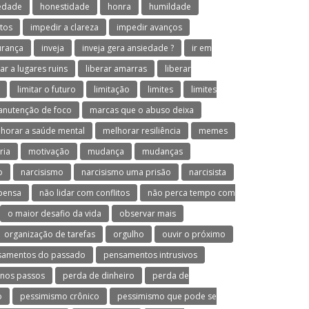
iedade
honestidade
honra
humildade
tos
impedir a clareza
impedir avanços
urança
inveja
inveja gera ansiedade ?
ir em
var a lugares ruins
liberar amarras
liberar
limitar o futuro
limitação
limites
limites
nutenção de foco
marcas que o abuso deixa
horar a saúde mental
melhorar resiliência
memes
ria
motivação
mudança
mudanças
o
narcisismo
narcisismo uma prisão
narcisista
 pensa
não lidar com conflitos
não perca tempo com
o maior desafio da vida
observar mais
organização de tarefas
orgulho
ouvir o próximo
samentos do passado
pensamentos intrusivos
nos passos
perda de dinheiro
perda de
o
pessimismo crônico
pessimismo que pode se