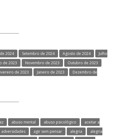
de 2024
Setembro de 2024
Agosto de 2024
Julho
 de 2023
Novembro de 2023
Outubro de 2023
evereiro de 2023
Janeiro de 2023
Dezembro de
az
abuso mental
abuso psicológico
aceitar a
adversidades
agir sem pensar
alegria
alegria