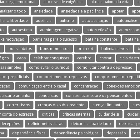
viar carga emocional
alto nível de exigência
altos e baixos da vida
a
analisar o todo
ansiedade
ansiedade e a paciência
apoiar
apoi
lhar a liberdade
ausência
autismo
auto aceitação
autoanálise
to
autoestima
autoimagem negativa
autorreflexão
autorrespo
ixa motivação
barreiras para o sucesso
batalha constante
batalha 
o
bons hábitos
bons momentos
brain rot
bulimia nervosa
b
ógico
caos
celebrar conquistas
cerebro
chorar
ciclo destr
isas simples
como evitar o burnout
como lutar contra a depressão
os prejudiciais
comportamentos repeitivos
comportamentos repetit
cação
comunicação entre o casal
concentração
conexões emocion
quistar o amanhã
conquistas
conscientizar sobre os pensamentos
correr riscos
crenças do subconsciente
crenças limitantes
cres
r conta do estresse
críticas
críticas internas
cuidar de si
cuidar
decepções
definir metas claras
deixar a culpa de lado
deixar as 
na
dependência física
dependência psicológica
depressão
dep