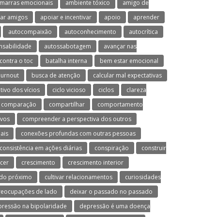
marras emocionais
ambiente tóxico
amigo de
ar amigos
apoiar e incentivar
apoio
aprender
autocompaixão
autoconhecimento
autocrítica
nsabilidade
autossabotagem
avançar nas
contra o toc
batalha interna
bem estar emocional
urnout
busca de atenção
calcular mal expectativas
utivo dos vícios
ciclo vicioso
ciclos
clareza
comparação
compartilhar
comportamento
ivos
compreender a perspectiva dos outros
ais
conexões profundas com outras pessoas
consistência em ações diárias
conspiração
construir
cer
crescimento
crescimento interior
 do próximo
cultivar relacionamentos
curiosidades
preocupações de lado
deixar o passado no passado
ressão na bipolaridade
depressão é uma doença