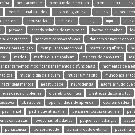
terna
hiperatividade
hiperatividade no tdah
hipnose contra a ans
identificar inabilidades
ilusão de grandeza
ilusões
impedimen
o presente
impulsividade
inflar ego
injustiças
injúria
inseg
l
jornada
jornada solitária de um bipolar
ladrão de sonhos
le
ar-se das crenças
lidar com pessoas tóxicas
lidar com situações da vida
nia de perseguição
manipulação emocional
manter o equilíbrio
ma
lhar
medos
medos que atrapalham
melhora do bem-estar
mel
ar pensamentos. modificar pensamentos disfuncionais
momentos de aleg
hábitos
mudar o dia de alguém
mudar um hábito
mundo acelerad
negar sentimentos
negatividade
neurociência
não falar tudo que
amos nossos problemas
o cérebro com tea
o estresse dispara o toc
sessões
obstáculos
oportunidade de aprender
oportunidades
paz mental
pedra que atrapalha
pensamentos disfuncionais
pen
enas conquistas
pequenas felicidades
pequenas mudanças
peque
persistência
personalidade
personalidade evitativa
pessimism