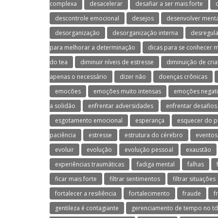
complexa
desacelerar
desafiar a ser mais forte
descontrole emocional
desejos
desenvolver menta
desorganização
desorganização interna
desregul
para melhorar a determinação
dicas para se conhecer 
do tea
diminuir níveis de estresse
diminuição de cria
apenas o necessário
dizer não
doenças crônicas
emocões
emoções muito intensas
emoções negati
a solidão
enfrentar adversidades
enfrentar desafios
esgotamento emocional
esperança
esquecer do p
paciência
estresse
estrutura do cérebro
eventos
evoluir
evolução
evolução pessoal
exaustão
experiências traumáticas
fadiga mental
falhas
ficar mais forte
filtrar sentimentos
filtrar situações
fortalecer a resiliência
fortalecimento
fraude
f
gentileza é contagiante
gerenciamento de tempo no t