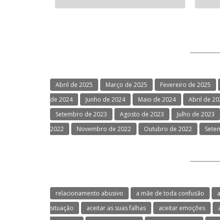
Abril de 2025
Março de 2025
Fevereiro de 2025
de 2024
Junho de 2024
Maio de 2024
Abril de 2
Setembro de 2023
Agosto de 2023
Julho de 2023
2022
Novembro de 2022
Outubro de 2022
Sete
relacionamento abusivo
a mãe de toda confusão
a
situação
aceitar as suas falhas
aceitar emoções