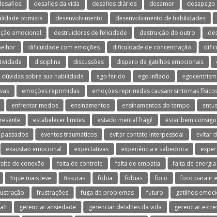
desafios
desafios da vida
desafios diários
desamor
desapego
lidade otimista
desenvolvimento
desenvolvimento de habilidades
ação emocional
destruidores de felicidade
destruição do outro
de
melhor
dificuldade com emoções
dificuldade de concentração
difi
tividade
disciplina
discussões
disparo de gatilhos emocionais
dúvidas sobre sua habilidade
ego ferido
ego inflado
egocentris
vas
emoções reprimidas
emoções reprimidas causam sintomas físico
enfrentar medos
ensinamentos
ensinamentos do tempo
entu
resente
estabelecer limites
estado mental frágil
estar bem consig
 passados
eventos traumáticos
evitar contato interpessoal
evitar 
exaustão emocional
expectativas
experiência e sabedoria
exper
falta de conexão
falta de controle
falta de empatia
falta de energia
fique mais leve
fissuras
fobia
fobias
foco
foco para ir 
rustração
frustrações
fuga de problemas
futuro
gatilhos emoci
dah
gerenciar ansiedade
gerenciar detalhes da vida
gerenciar estre