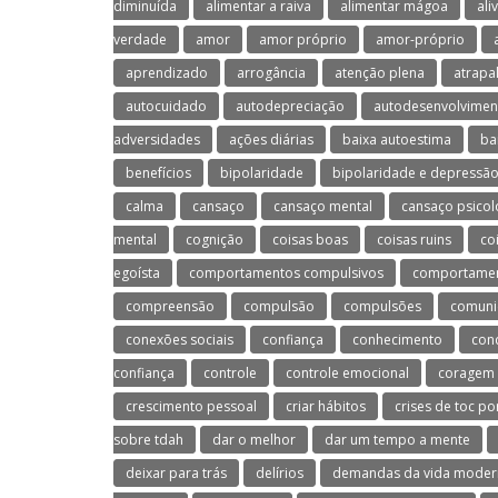
diminuída
alimentar a raiva
alimentar mágoa
ali
verdade
amor
amor próprio
amor-próprio
aprendizado
arrogância
atenção plena
atrapa
autocuidado
autodepreciação
autodesenvolvimen
adversidades
ações diárias
baixa autoestima
ba
benefícios
bipolaridade
bipolaridade e depressã
calma
cansaço
cansaço mental
cansaço psicol
mental
cognição
coisas boas
coisas ruins
co
egoísta
comportamentos compulsivos
comportament
compreensão
compulsão
compulsões
comuni
conexões sociais
confiança
conhecimento
con
confiança
controle
controle emocional
coragem
crescimento pessoal
criar hábitos
crises de toc po
sobre tdah
dar o melhor
dar um tempo a mente
deixar para trás
delírios
demandas da vida moder