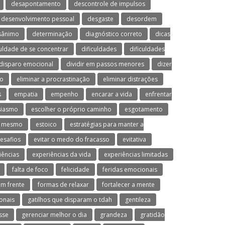
desapontamento
descontrole de impulsos
desenvolvimento pessoal
desgaste
desordem
sânimo
determinação
diagnóstico correto
dicas
culdade de se concentrar
dificuldades
dificuldades
disparo emocional
dividir em passos menores
dizer
mo
eliminar a procrastinação
eliminar distrações
s
empatia
empenho
encarar a vida
enfrentar
siasmo
escolher o próprio caminho
esgotamento
o mesmo
estoico
estratégias para manter a
desafios
evitar o medo do fracasso
evitativa
iências
experiências da vida
experiências limitadas
falta de foco
felicidade
feridas emocionais
em frente
formas de relaxar
fortalecer a mente
onais
gatilhos que disparam o tdah
gentileza
sse
gerenciar melhor o dia
grandeza
gratidão