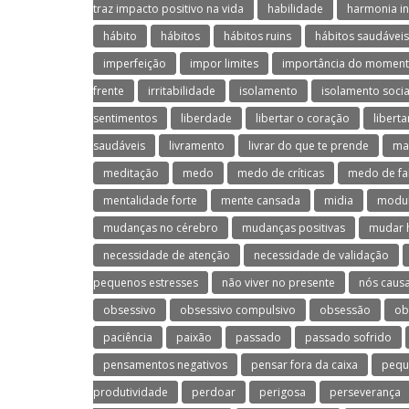
traz impacto positivo na vida
habilidade
harmonia in
hábito
hábitos
hábitos ruins
hábitos saudáveis
imperfeição
impor limites
importância do moment
frente
irritabilidade
isolamento
isolamento socia
sentimentos
liberdade
libertar o coração
libert
saudáveis
livramento
livrar do que te prende
ma
meditação
medo
medo de críticas
medo de fa
mentalidade forte
mente cansada
midia
modul
mudanças no cérebro
mudanças positivas
mudar 
necessidade de atenção
necessidade de validação
pequenos estresses
não viver no presente
nós caus
obsessivo
obsessivo compulsivo
obsessão
ob
paciência
paixão
passado
passado sofrido
pensamentos negativos
pensar fora da caixa
pequ
produtividade
perdoar
perigosa
perseverança