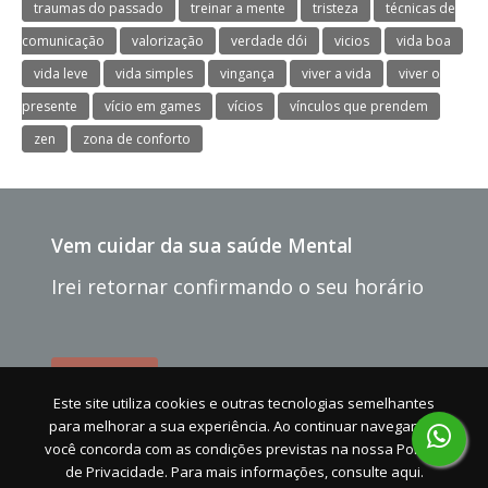
traumas do passado
treinar a mente
tristeza
técnicas de
comunicação
valorização
verdade dói
vicios
vida boa
vida leve
vida simples
vingança
viver a vida
viver o
presente
vício em games
vícios
vínculos que prendem
zen
zona de conforto
Vem cuidar da sua saúde Mental
Irei retornar confirmando o seu horário
AGENDE
Este site utiliza cookies e outras tecnologias semelhantes
para melhorar a sua experiência. Ao continuar navegando,
você concorda com as condições previstas na nossa
Política
© 2026 ROBERTA BRITO - NEUROPSICÓLOGA - CRP:06/61136 -
BAIXE
de Privacidade. Para mais informações, consulte aqui.
MEU CARTÃO VIRTUAL