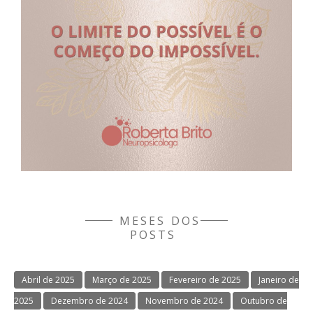
MESES DOS
POSTS
Abril de 2025
Março de 2025
Fevereiro de 2025
Janeiro de
2025
Dezembro de 2024
Novembro de 2024
Outubro de