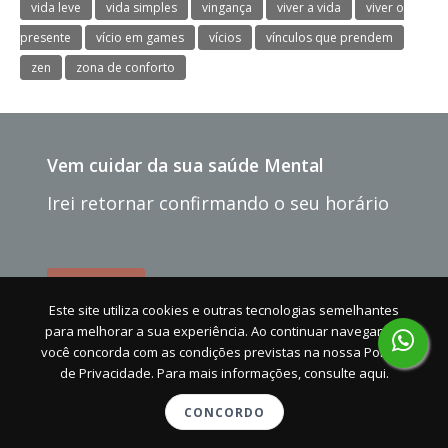
vida leve
vida simples
vingança
viver a vida
viver o
presente
vício em games
vícios
vínculos que prendem
zen
zona de conforto
Vem cuidar da sua saúde Mental
Irei retornar confirmando o seu horário
AGENDE
Este site utiliza cookies e outras tecnologias semelhantes
para melhorar a sua experiência. Ao continuar navegando,
você concorda com as condições previstas na nossa
Política
© 2026 ROBERTA BRITO - NEUROPSICÓLOGA - CRP:06/61136 -
BAIXE
de Privacidade. Para mais informações, consulte aqui.
MEU CARTÃO VIRTUAL
RUA SERRA DE JURÉA, 134 SALA 03 - TATUAPÉ, SÃO PAULO -
(11)
CONCORDO
96032-0284
(11) 3075-2828