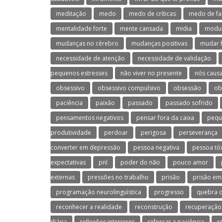
meditação
medo
medo de críticas
medo de fa
mentalidade forte
mente cansada
midia
modul
mudanças no cérebro
mudanças positivas
mudar 
necessidade de atenção
necessidade de validação
pequenos estresses
não viver no presente
nós caus
obsessivo
obsessivo compulsivo
obsessão
ob
paciência
paixão
passado
passado sofrido
pensamentos negativos
pensar fora da caixa
pequ
produtividade
perdoar
perigosa
perseverança
converter em depressão
pessoa negativa
pessoa tó
expectativas
pnl
poder do não
pouco amor
externas
pressões no trabalho
prisão
prisão em
programação neurolinguística
progresso
quebra d
reconhecer a realidade
reconstrução
recuperação
diária
reflexões interiores
reforçar a paciência
r