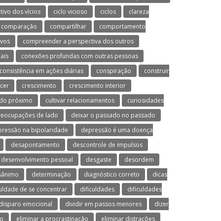
utivo dos vícios
ciclo vicioso
ciclos
clareza
comparação
compartilhar
comportamento
ivos
compreender a perspectiva dos outros
ais
conexões profundas com outras pessoas
consistência em ações diárias
conspiração
construir
cer
crescimento
crescimento interior
 do próximo
cultivar relacionamentos
curiosidades
preocupações de lado
deixar o passado no passado
ressão na bipolaridade
depressão é uma doença
desapontamento
descontrole de impulsos
desenvolvimento pessoal
desgaste
desordem
sânimo
determinação
diagnóstico correto
dicas
culdade de se concentrar
dificuldades
dificuldades
disparo emocional
dividir em passos menores
dizer
mo
eliminar a procrastinação
eliminar distrações