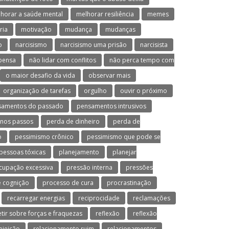
horar a saúde mental
melhorar resiliência
memes
ria
motivação
mudança
mudanças
o
narcisismo
narcisismo uma prisão
narcisista
 pensa
não lidar com conflitos
não perca tempo com
o maior desafio da vida
observar mais
organização de tarefas
orgulho
ouvir o próximo
samentos do passado
pensamentos intrusivos
nos passos
perda de dinheiro
perda de
o
pessimismo crônico
pessimismo que pode se
pessoas tóxicas
planejamento
planejar
cupação excessiva
pressão interna
pressões
 cognição
processo de cura
procrastinação
recarregar energias
reciprocidade
reclamações
etir sobre forças e fraquezas
reflexão
reflexão
ejeição
relacionamento ruim
relacionamentos