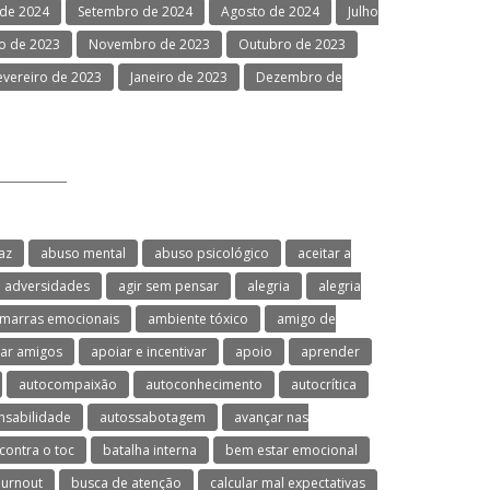
de 2024
Setembro de 2024
Agosto de 2024
Julho
 de 2023
Novembro de 2023
Outubro de 2023
evereiro de 2023
Janeiro de 2023
Dezembro de
az
abuso mental
abuso psicológico
aceitar a
adversidades
agir sem pensar
alegria
alegria
marras emocionais
ambiente tóxico
amigo de
ar amigos
apoiar e incentivar
apoio
aprender
autocompaixão
autoconhecimento
autocrítica
nsabilidade
autossabotagem
avançar nas
contra o toc
batalha interna
bem estar emocional
urnout
busca de atenção
calcular mal expectativas