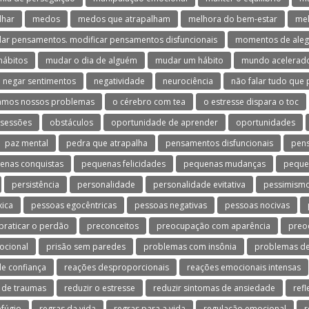
lhar
medos
medos que atrapalham
melhora do bem-estar
mel
ar pensamentos. modificar pensamentos disfuncionais
momentos de aleg
hábitos
mudar o dia de alguém
mudar um hábito
mundo acelerad
negar sentimentos
negatividade
neurociência
não falar tudo que
amos nossos problemas
o cérebro com tea
o estresse dispara o toc
sessões
obstáculos
oportunidade de aprender
oportunidades
paz mental
pedra que atrapalha
pensamentos disfuncionais
pen
enas conquistas
pequenas felicidades
pequenas mudanças
peque
persistência
personalidade
personalidade evitativa
pessimism
xica
pessoas egocêntricas
pessoas negativas
pessoas nocivas
praticar o perdão
preconceitos
preocupação com aparência
preo
ocional
prisão sem paredes
problemas com insônia
problemas de
e confiança
reações desproporcionais
reações emocionais intensas
 de traumas
reduzir o estresse
reduzir sintomas de ansiedade
refl
efúgio
regras da vida
regras para a vida
regulação emocional
r