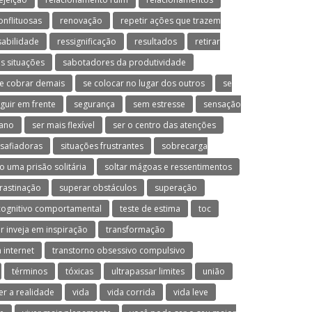
onflituosas
renovação
repetir ações que trazem
abilidade
ressignificação
resultados
retirar
s situações
sabotadores da produtividade
e cobrar demais
se colocar no lugar dos outros
se
guir em frente
segurança
sem estresse
sensação
ano
ser mais flexível
ser o centro das atenções
esafiadoras
situações frustrantes
sobrecarga
o uma prisão solitária
soltar mágoas e ressentimentos
rastinação
superar obstáculos
superação
cognitivo comportamental
teste de estima
toc
r inveja em inspiração
transformação
 internet
transtorno obsessivo compulsivo
términos
tóxicas
ultrapassar limites
união
er a realidade
vida
vida corrida
vida leve