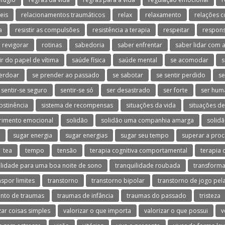
eis
relacionamentos traumáticos
relax
relaxamento
relações c
a
resistir as compulsões
resistência a terapia
respeitar
respons
revigorar
rotinas
sabedoria
saber enfrentar
saber lidar com a
ir do papel de vítima
saúde física
saúde mental
se acomodar
s
erdoar
se prender ao passado
se sabotar
se sentir perdido
se
sentir-se seguro
sentir-se só
ser desastrado
ser forte
ser hum
bstinência
sistema de recompensas
situações da vida
situações d
rimento emocional
solidão
solidão uma companhia amarga
solidã
sugar energia
sugar energias
sugar seu tempo
superar a proc
tea
tempo
tensão
terapia cognitiva comportamental
terapia 
ilidade para uma boa noite de sono
tranquilidade roubada
transforma
nspor limites
transtorno
transtorno bipolar
transtorno de jogo pela
nto de traumas
traumas de infância
traumas do passado
tristeza
zar coisas simples
valorizar o que importa
valorizar o que possui
v