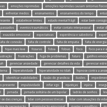
vas
emoções reprimidas
emoções reprimidas causam sintomas físico
enfrentar medos
ensinamentos
ensinamentos do tempo
entu
resente
estabelecer limites
estado mental frágil
estar bem consig
 passados
eventos traumáticos
evitar contato interpessoal
evitar 
exaustão emocional
expectativas
experiência e sabedoria
exper
falta de conexão
falta de controle
falta de empatia
falta de energia
fique mais leve
fissuras
fobia
fobias
foco
foco para ir 
rustração
frustrações
fuga de problemas
futuro
gatilhos emoci
dah
gerenciar ansiedade
gerenciar detalhes da vida
gerenciar estre
terna
hiperatividade
hiperatividade no tdah
hipnose contra a ans
identificar inabilidades
ilusão de grandeza
ilusões
impedimen
o presente
impulsividade
inflar ego
injustiças
injúria
inseg
l
jornada
jornada solitária de um bipolar
ladrão de sonhos
le
ar-se das crenças
lidar com pessoas tóxicas
lidar com situações da vida
nia de perseguição
manipulação emocional
manter o equilíbrio
ma