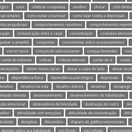
ógico
caos
celebrar conquistas
cerebro
chorar
ciclo destr
isas simples
como evitar o burnout
como lutar contra a depressão
os prejudiciais
comportamentos repeitivos
comportamentos repetit
cação
comunicação entre o casal
concentração
conexões emocion
quistar o amanhã
conquistas
conscientizar sobre os pensamentos
correr riscos
crenças do subconsciente
crenças limitantes
cres
r conta do estresse
críticas
críticas internas
cuidar de si
cuidar
decepções
definir metas claras
deixar a culpa de lado
deixar as 
na
dependência física
dependência psicológica
depressão
dep
desafios
desafios da vida
desafios diários
desamor
desapego
lidade otimista
desenvolvimento
desenvolvimento de habilidades
ação emocional
destruidores de felicidade
destruição do outro
de
melhor
dificuldade com emoções
dificuldade de concentração
difi
tividade
disciplina
discussões
disparo de gatilhos emocionais
dúvidas sobre sua habilidade
ego ferido
ego inflado
egocentris