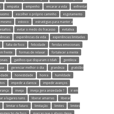
s
empatia
empenho
encarar a vida
enfrentar
siasmo
escolher o próprio caminho
esgotamento
o mesmo
estoico
estratégias para manter a
desafios
evitar o medo do fracasso
evitativa
iências
experiências da vida
experiências limitadas
falta de foco
felicidade
feridas emocionais
em frente
formas de relaxar
fortalecer a mente
onais
gatilhos que disparam o tdah
gentileza
sse
gerenciar melhor o dia
grandeza
gratidão
iedade
honestidade
honra
humildade
tos
impedir a clareza
impedir avanços
urança
inveja
inveja gera ansiedade ?
ir em
var a lugares ruins
liberar amarras
liberar
limitar o futuro
limitação
limites
limites
nutenção de foco
marcas que o abuso deixa