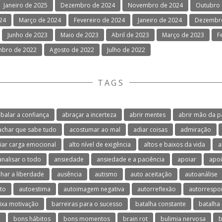
Janeiro de 2025
Dezembro de 2024
Novembro de 2024
Outubro 
024
Março de 2024
Fevereiro de 2024
Janeiro de 2024
Dezembro
Junho de 2023
Maio de 2023
Abril de 2023
Março de 2023
F
mbro de 2022
Agosto de 2022
Julho de 2022
TAGS
balar a confiança
abraçar a incerteza
abrir mentes
abrir mão da p
achar que sabe tudo
acostumar ao mal
adiar coisas
admiração
viar carga emocional
alto nível de exigência
altos e baixos da vida
a
analisar o todo
ansiedade
ansiedade e a paciência
apoiar
apoi
lhar a liberdade
ausência
autismo
auto aceitação
autoanálise
to
autoestima
autoimagem negativa
autorreflexão
autorrespo
ixa motivação
barreiras para o sucesso
batalha constante
batalha 
o
bons hábitos
bons momentos
brain rot
bulimia nervosa
b