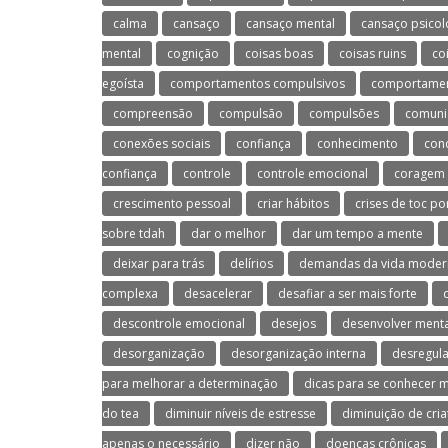
calma
cansaço
cansaço mental
cansaço psicol
mental
cognição
coisas boas
coisas ruins
co
egoísta
comportamentos compulsivos
comportament
compreensão
compulsão
compulsões
comuni
conexões sociais
confiança
conhecimento
con
confiança
controle
controle emocional
coragem
crescimento pessoal
criar hábitos
crises de toc po
sobre tdah
dar o melhor
dar um tempo a mente
deixar para trás
delírios
demandas da vida moder
complexa
desacelerar
desafiar a ser mais forte
descontrole emocional
desejos
desenvolver menta
desorganização
desorganização interna
desregul
para melhorar a determinação
dicas para se conhecer 
do tea
diminuir níveis de estresse
diminuição de cria
apenas o necessário
dizer não
doenças crônicas