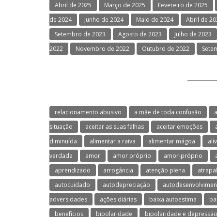
Abril de 2025
Março de 2025
Fevereiro de 2025
de 2024
Junho de 2024
Maio de 2024
Abril de 2
Setembro de 2023
Agosto de 2023
Julho de 2023
2022
Novembro de 2022
Outubro de 2022
Sete
relacionamento abusivo
a mãe de toda confusão
a
situação
aceitar as suas falhas
aceitar emoções
diminuída
alimentar a raiva
alimentar mágoa
ali
verdade
amor
amor próprio
amor-próprio
aprendizado
arrogância
atenção plena
atrapa
autocuidado
autodepreciação
autodesenvolvimen
adversidades
ações diárias
baixa autoestima
ba
benefícios
bipolaridade
bipolaridade e depressã