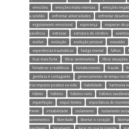
emocões
emoções muito intensas
emoções negati
a solidão
enfrentar adversidades
enfrentar desafios
esgotamento emocional
esperança
esquecer do p
paciência
estresse
estrutura do cérebro
eventos
evoluir
evolução
evolução pessoal
exaustão
experiências traumáticas
fadiga mental
falhas
ficar mais forte
filtrar sentimentos
filtrar situações
fortalecer a resiliência
fortalecimento
fraude
f
gentileza é contagiante
gerenciamento de tempo no t
traz impacto positivo na vida
habilidade
harmonia in
hábito
hábitos
hábitos ruins
hábitos saudáveis
imperfeição
impor limites
importância do moment
frente
irritabilidade
isolamento
isolamento socia
sentimentos
liberdade
libertar o coração
libert
saudáveis
livramento
livrar do que te prende
ma