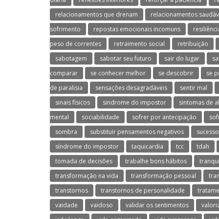
relacionamentos que drenam
relacionamentos saudáv
sofrimento
repostas emocionais incomuns
resiliênci
peso de correntes
retraimento social
retribuição
sabotagem
sabotar seu futuro
sair do lugar
sa
comparar
se conhecer melhor
se descobrir
se p
de paralisia
sensações desagradáveis
sentir mal
sinais físicos
sindrome do impostor
sintomas de a
mental
sociabilidade
sofrer por antecipação
sof
sombra
substituir pensamentos negativos
sucesso
síndrome do impostor
taquicardia
tcc
tdah
tomada de decisões
trabalhe bons hábitos
tranqu
transformação na vida
transformação pessoal
tra
transtornos
transtornos de personalidade
tratame
vaidade
vaidoso
validar os sentimentos
valori