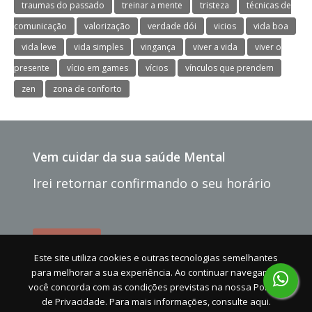
traumas do passado
treinar a mente
tristeza
técnicas de
comunicação
valorização
verdade dói
vicios
vida boa
vida leve
vida simples
vingança
viver a vida
viver o
presente
vício em games
vícios
vínculos que prendem
zen
zona de conforto
Vem cuidar da sua saúde Mental
Irei retornar confirmando o seu horário
AGENDE
Este site utiliza cookies e outras tecnologias semelhantes
para melhorar a sua experiência. Ao continuar navegando,
você concorda com as condições previstas na nossa
Política
© 2026 ROBERTA BRITO - NEUROPSICÓLOGA - CRP:06/61136 -
BAIXE
de Privacidade. Para mais informações, consulte aqui.
MEU CARTÃO VIRTUAL