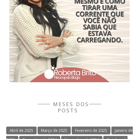
MESES DOS
POSTS
Abril de 2025
Março de 2025
Fevereiro de 2025
Janeiro de