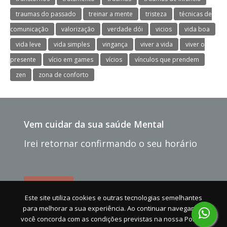
traumas do passado
treinar a mente
tristeza
técnicas de
comunicação
valorização
verdade dói
vicios
vida boa
vida leve
vida simples
vingança
viver a vida
viver o
presente
vício em games
vícios
vínculos que prendem
zen
zona de conforto
Vem cuidar da sua saúde Mental
Irei retornar confirmando o seu horário
AGENDE
Este site utiliza cookies e outras tecnologias semelhantes
para melhorar a sua experiência. Ao continuar navegando,
você concorda com as condições previstas na nossa
Política
© 2026 ROBERTA BRITO - NEUROPSICÓLOGA - CRP:06/61136 -
BAIXE