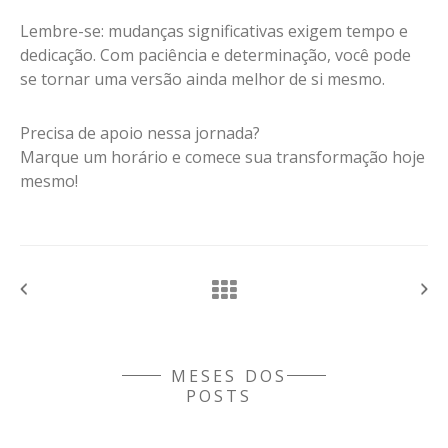
Lembre-se: mudanças significativas exigem tempo e
dedicação. Com paciência e determinação, você pode
se tornar uma versão ainda melhor de si mesmo.
Precisa de apoio nessa jornada?
Marque um horário e comece sua transformação hoje
mesmo!
MESES DOS
POSTS