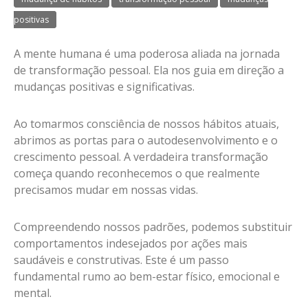
positivas
A mente humana é uma poderosa aliada na jornada
de transformação pessoal. Ela nos guia em direção a
mudanças positivas e significativas.
Ao tomarmos consciência de nossos hábitos atuais,
abrimos as portas para o autodesenvolvimento e o
crescimento pessoal. A verdadeira transformação
começa quando reconhecemos o que realmente
precisamos mudar em nossas vidas.
Compreendendo nossos padrões, podemos substituir
comportamentos indesejados por ações mais
saudáveis e construtivas. Este é um passo
fundamental rumo ao bem-estar físico, emocional e
mental.