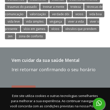
traumas do passado
treinar a mente
tristeza
técnicas de
comunicação
valorização
verdade dói
vicios
vida boa
vida leve
vida simples
vingança
viver a vida
viver o
presente
vício em games
vícios
vínculos que prendem
zen
zona de conforto
Vem cuidar da sua saúde Mental
Irei retornar confirmando o seu horário
AGENDE
Este site utiliza cookies e outras tecnologias semelhantes
para melhorar a sua experiência. Ao continuar navegando,
você concorda com as condições previstas na nossa
Política
© 2026 ROBERTA BRITO - NEUROPSICÓLOGA - CRP:06/61136 -
BAIXE